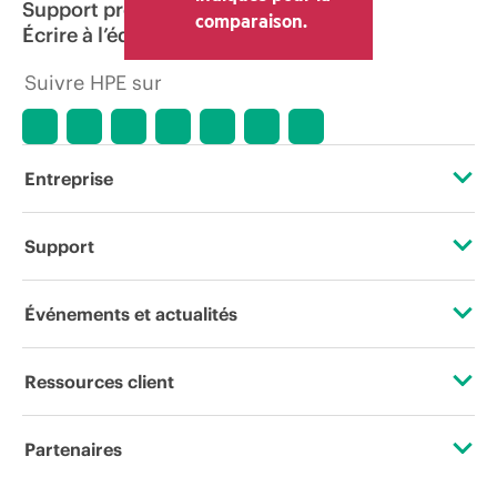
Support produit
comparaison.
Écrire à l’équipe commerciale
Suivre HPE sur
Entreprise
À propos de HPE
Support
Accessibilité
Services d’assistance opérationnelle (OSS)
Événements et actualités
Carrières
Retour et recyclage de produits
Événements
Ressources client
Responsabilité d’entreprise
Support produit
HPE Discover
Nous contacter
HPE Labs
Partenaires
Logiciels et pilotes
Événements locaux
Formation