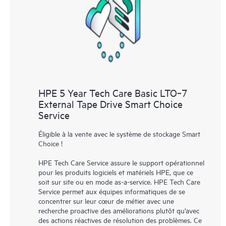
comprenant comment ces produits interagissent ensemble. Les
nouveaux outils en libre-service permettent aux Clients
d’effectuer certaines activités sans avoir à ouvrir un incident de
support, tout en fournissant un portail de ressources de
connaissances dûment sélectionnées. Le service HPE Tech Care
donne accès à des ressources HPE qui favoriseront l’excellence
opérationnelle et l’optimisation des performances de la
HPE 5 Year Tech Care Basic LTO‑7
périphérie au cloud.
External Tape Drive Smart Choice
Service
Éligible à la vente avec le système de stockage Smart
Choice !
HPE Tech Care Service assure le support opérationnel
pour les produits logiciels et matériels HPE, que ce
soit sur site ou en mode as-a-service. HPE Tech Care
Service permet aux équipes informatiques de se
concentrer sur leur cœur de métier avec une
recherche proactive des améliorations plutôt qu’avec
des actions réactives de résolution des problèmes. Ce