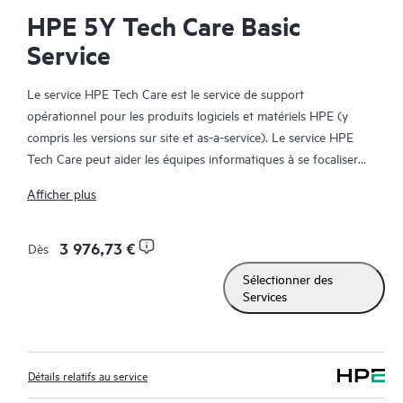
HPE 5Y Tech Care Basic
Service
Le service HPE Tech Care est le service de support
opérationnel pour les produits logiciels et matériels HPE (y
compris les versions sur site et as-a-service). Le service HPE
Tech Care peut aider les équipes informatiques à se focaliser
sur le développement de leur activité en leur permettant de
Afficher plus
chercher proactivement de meilleures méthodes de travail,
plutôt que de gérer les problèmes en mode réactif.
3 976,73 €
Dès
Le service HPE Tech Care établit un accès direct à des
Sélectionner des
spécialistes produit et fournit des conseils techniques généraux,
Services
qui aideront les Clients à réduire les risques et à trouver des
méthodes de travail plus efficaces. Les Clients du service HPE
Tech Care peuvent accéder au support via différents canaux :
téléphone, infrastructure de messagerie instantanée en temps
Détails relatifs au service
réel, journalisation (remontée) automatisée des incidents et