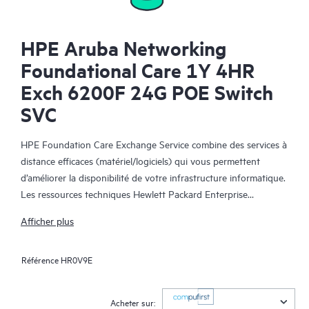
HPE Aruba Networking
Foundational Care 1Y 4HR
Exch 6200F 24G POE Switch
SVC
HPE Foundation Care Exchange Service combine des services à
distance efficaces (matériel/logiciels) qui vous permettent
d’améliorer la disponibilité de votre infrastructure informatique.
Les ressources techniques Hewlett Packard Enterprise
collaborent avec votre équipe informatique pour résoudre les
Afficher plus
problèmes matériels et logiciels survenus sur vos produits HPE.
Référence
HR0V9E
Le service d’échange matériel propose un échange de pièces
fiable et rapide pour les produits Hewlett Packard Enterprise
éligibles. Alternative pratique et économique au support
Acheter sur: