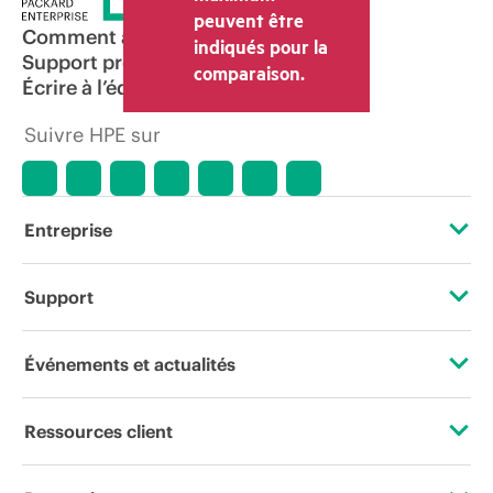
peuvent être
Comment acheter
indiqués pour la
Support produit
comparaison.
Écrire à l’équipe commerciale
Suivre HPE sur
Entreprise
À propos de HPE
Support
Accessibilité
Services d’assistance opérationnelle (OSS)
Événements et actualités
Carrières
Retour et recyclage de produits
Événements
Ressources client
Responsabilité d’entreprise
Support produit
HPE Discover
Nous contacter