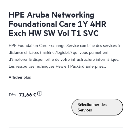
HPE Aruba Networking
Foundational Care 1Y 4HR
Exch HW SW Vol T1 SVC
HPE Foundation Care Exchange Service combine des services à
distance efficaces (matériel/logiciels) qui vous permettent
d’améliorer la disponibilité de votre infrastructure informatique.
Les ressources techniques Hewlett Packard Enterprise
collaborent avec votre équipe informatique pour résoudre les
Afficher plus
problèmes matériels et logiciels survenus sur vos produits HPE.
Le service d’échange matériel propose un échange de pièces
71,66 €
Dès
fiable et rapide pour les produits Hewlett Packard Enterprise
Sélectionner des
éligibles. Alternative pratique et économique au support
Services
technique sur site, HPE Foundation Care Exchange cible plus
spécifiquement les produits faciles à expédier et dont vous
pouvez facilement restaurer les données à partir de fichiers de