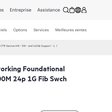
es
Entreprise
Assistance
iels
Options
Services
Meilleures ventes
CTR Service HW - SW - and Collab Support - 1
orking Foundational
00M 24p 1G Fib Swch