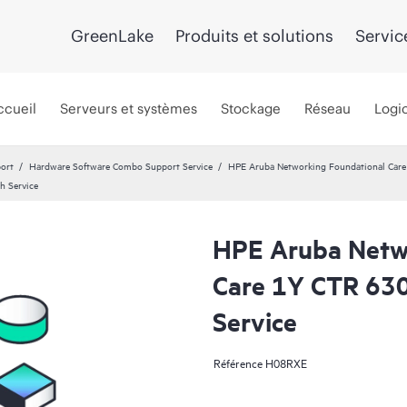
GreenLake
Produits et solutions
Servic
ccueil
Serveurs et systèmes
Stockage
Réseau
Logic
port
Hardware Software Combo Support Service
HPE Aruba Networking Foundational Care 
h Service
HPE Aruba Netw
Care 1Y CTR 63
Service
Référence
H08RXE