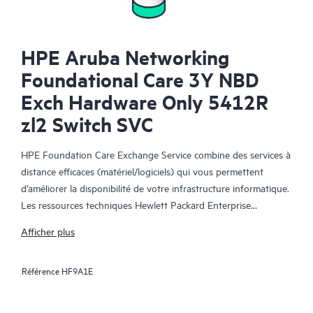
HPE Aruba Networking
Foundational Care 3Y NBD
Exch Hardware Only 5412R
zl2 Switch SVC
HPE Foundation Care Exchange Service combine des services à
distance efficaces (matériel/logiciels) qui vous permettent
d’améliorer la disponibilité de votre infrastructure informatique.
Les ressources techniques Hewlett Packard Enterprise
collaborent avec votre équipe informatique pour résoudre les
Afficher plus
problèmes matériels et logiciels survenus sur vos produits HPE.
Référence
HF9A1E
Le service d’échange matériel propose un échange de pièces
fiable et rapide pour les produits Hewlett Packard Enterprise
éligibles. Alternative pratique et économique au support