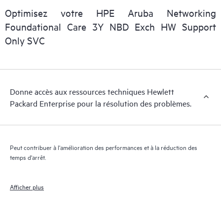
personnel informatique de localiser rapidement les informations
Optimisez votre HPE Aruba Networking
essentielles (du domaine public).
Foundational Care 3Y NBD Exch HW Support
Only SVC
Donne accès aux ressources techniques Hewlett
Packard Enterprise pour la résolution des problèmes.
Peut contribuer à l'amélioration des performances et à la réduction des
temps d'arrêt.
Afficher plus