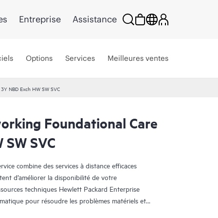
es
Entreprise
Assistance
iels
Options
Services
Meilleures ventes
re 3Y NBD Exch HW SW SVC
rking Foundational Care
W SW SVC
ice combine des services à distance efficaces
tent d’améliorer la disponibilité de votre
essources techniques Hewlett Packard Enterprise
rmatique pour résoudre les problèmes matériels et
 HPE.