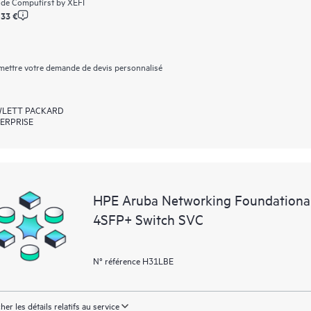
 de
Compufirst by XEFI
,33 €
ettre votre demande de devis personnalisé
LETT PACKARD
ERPRISE
HPE Aruba Networking Foundationa
4SFP+ Switch SVC
N° référence H31LBE
cher les détails relatifs au service