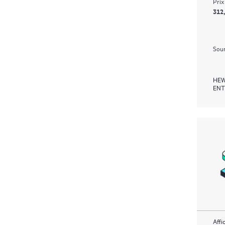
Prix
312
Soum
HEW
ENT
Affi