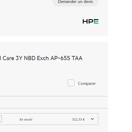
Demander un devis
l Care 3Y NBD Exch AP‑655 TAA
Comparer
En stock!
312,33 €