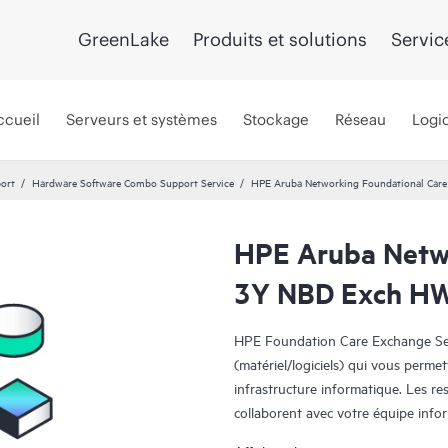
GreenLake
Produits et solutions
Servic
ccueil
Serveurs et systèmes
Stockage
Réseau
Logic
port
Hardware Software Combo Support Service
HPE Aruba Networking Foundational Ca
HPE Aruba Netwo
3Y NBD Exch H
HPE Foundation Care Exchange Serv
(matériel/logiciels) qui vous permet
infrastructure informatique. Les r
collaborent avec votre équipe info
logiciels survenus sur vos produits