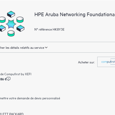
essentielles (du domaine public).
HPE Aruba Networking Foundationa
N° référence HK8Y3E
cher les détails relatifs au service
Acheter sur:
 de
Compufirst by XEFI
,86 €
ettre votre demande de devis personnalisé
LETT PACKARD