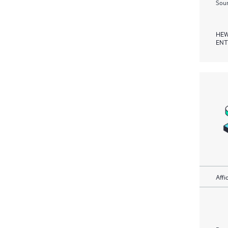
Soum
HEW
ENT
Affi