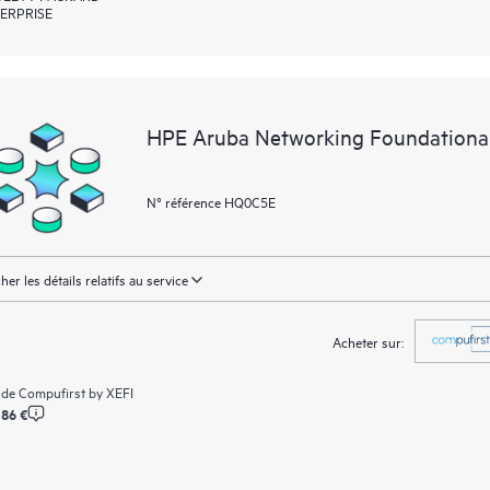
ERPRISE
HPE Aruba Networking Foundationa
N° référence HQ0C5E
cher les détails relatifs au service
Acheter sur:
 de
Compufirst by XEFI
,86 €