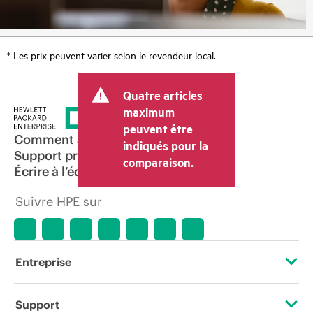
* Les prix peuvent varier selon le revendeur local.
Quatre articles
maximum
peuvent être
Comment acheter
indiqués pour la
Support produit
comparaison.
Écrire à l’équipe commerciale
Suivre HPE sur
Entreprise
À propos de HPE
Support