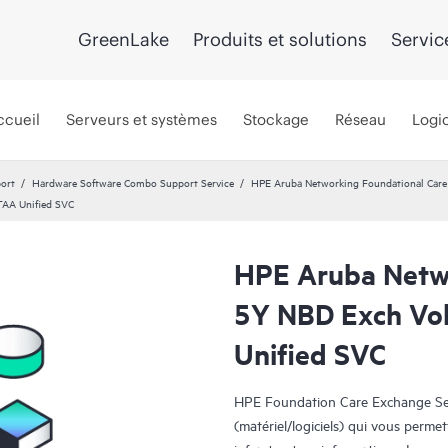
GreenLake
Produits et solutions
Servic
ccueil
Serveurs et systèmes
Stockage
Réseau
Logic
port
Hardware Software Combo Support Service
HPE Aruba Networking Foundational Car
TAA Unified SVC
HPE Aruba Netwo
5Y NBD Exch Vo
Unified SVC
HPE Foundation Care Exchange Serv
(matériel/logiciels) qui vous permet