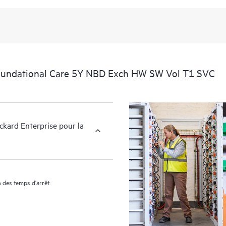
En outre, HPE Foundation Care Ex
informations relatives aux produits
membre de votre personnel informat
essentielles (du domaine public).
oundational Care 5Y NBD Exch HW SW Vol T1 SVC
kard Enterprise pour la
 des temps d'arrêt.