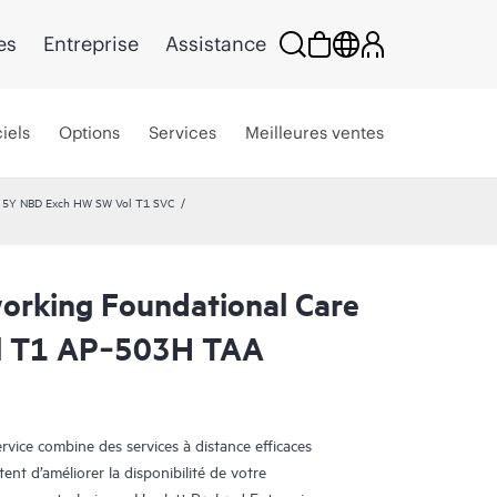
es
Entreprise
Assistance
iels
Options
Services
Meilleures ventes
e 5Y NBD Exch HW SW Vol T1 SVC
rking Foundational Care
l T1 AP‑503H TAA
ice combine des services à distance efficaces
tent d’améliorer la disponibilité de votre