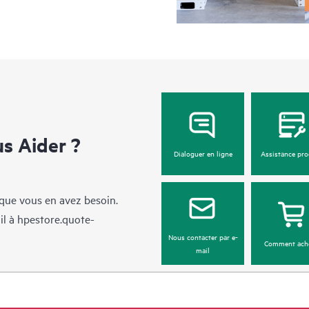
 Aider ?
Dialoguer en ligne
Assistance pro
sque vous en avez besoin.
il à
hpestore.quote-
Nous contacter par e-
Comment ach
mail