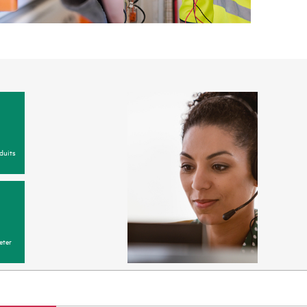
duits
eter