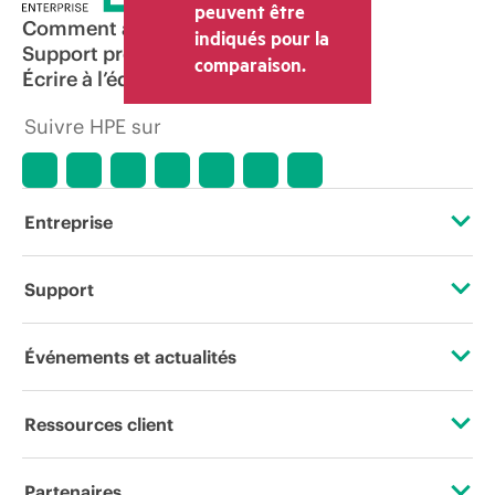
peuvent être
Comment acheter
indiqués pour la
Support produit
comparaison.
Écrire à l’équipe commerciale
Suivre HPE sur
Entreprise
À propos de HPE
Support
Accessibilité
Services d’assistance opérationnelle (OSS)
Événements et actualités
Carrières
Retour et recyclage de produits
Événements
Ressources client
Responsabilité d’entreprise
Support produit
HPE Discover
Nous contacter
HPE Labs
Partenaires