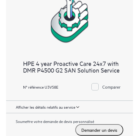
des microprogrammes pour les appareils pris en charge, et vous
fournit une liste de recommandations pour maintenir votre
infrastructure couverte par HPE Proactive Care aux niveaux de
versions recommandés. Vous recevrez régulièrement une
analyse proactive de vos appareils couverts par HPE Proactive
Care pour identifier et résoudre les problèmes de configuration.
HPE Proactive Care génère également des rapports d’incidents
trimestriels pour vous aider à identifier les problèmes récurrents
HPE 4 year Proactive Care 24x7 with
et vous éviter de les reproduire.
DMR P4500 G2 SAN Solution Service
Comparer
N° référence U3V58E
Afficher les détails relatifs au service
Soumettre votre demande de devis personnalisé
Demander un devis