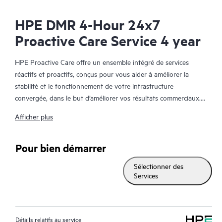
HPE DMR 4-Hour 24x7
Proactive Care Service 4 year
HPE Proactive Care offre un ensemble intégré de services
réactifs et proactifs, conçus pour vous aider à améliorer la
stabilité et le fonctionnement de votre infrastructure
convergée, dans le but d’améliorer vos résultats commerciaux.
Dans un environnement convergent et virtualisé complexe, de
Afficher plus
nombreux composants ont besoin de fonctionner ensemble
efficacement. HPE Proactive Care a été spécifiquement conçu
pour prendre en charge les appareils dans ces environnements,
Pour bien démarrer
en offrant une solution de support amélioré qui couvre les
Sélectionner des
serveurs, les systèmes d’exploitation, les hyperviseurs, le
Services
stockage, les SAN et les réseaux.
En cas d’incident de service, HPE Proactive Care assure une
expérience téléphonique améliorée avec l’accès à des
Détails relatifs au service