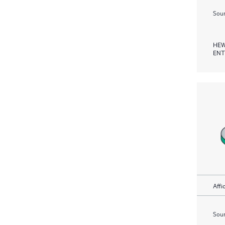
Soum
HEW
ENT
Affi
Soum