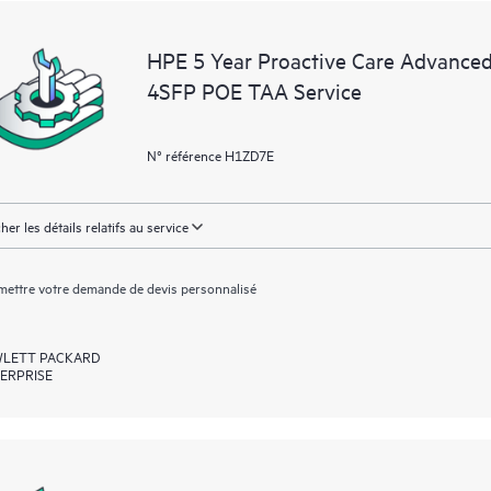
HPE Proactive Care Advanced utilis
superviser les appareils et collecte
HPE 5 Year Proactive Care Advance
charge et les services. Pour bénéfici
4SFP POE TAA Service
version la plus récente de Remote 
N° référence H1ZD7E
cher les détails relatifs au service
ettre votre demande de devis personnalisé
LETT PACKARD
ERPRISE