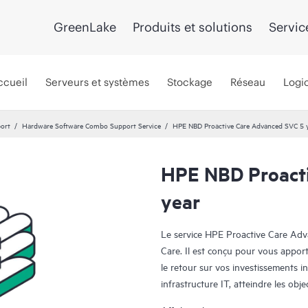
GreenLake
Produits et solutions
Servic
ccueil
Serveurs et systèmes
Stockage
Réseau
Logic
port
Hardware Software Combo Support Service
HPE NBD Proactive Care Advanced SVC 5 
HPE NBD Proact
year
Le service HPE Proactive Care Adv
Care. Il est conçu pour vous appor
le retour sur vos investissements in
infrastructure IT, atteindre les obj
commerciaux, réduire les coûts opér