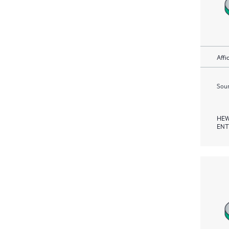
Affi
Soum
HEW
ENT