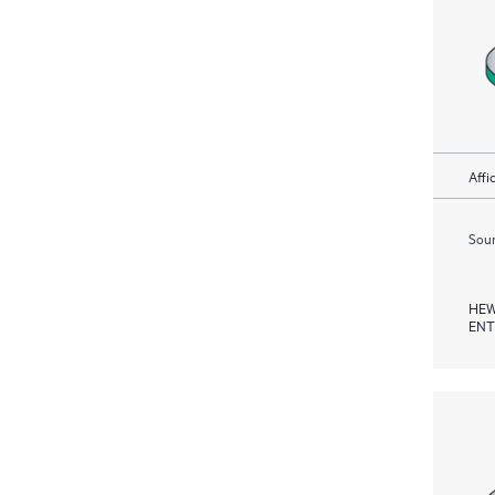
Affi
Soum
HEW
ENT