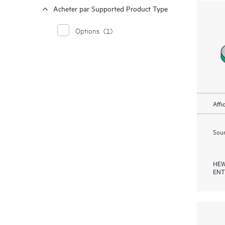
Acheter par Supported Product Type
Options
(1)
Affi
Soum
HEW
ENT