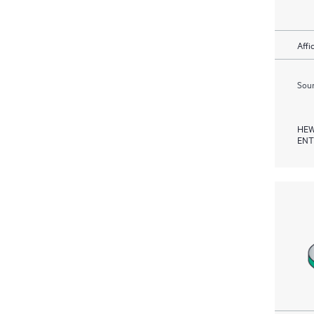
Affi
Soum
HEW
ENT