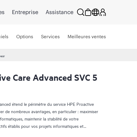
es
Entreprise
Assistance
iels
Options
Services
Meilleures ventes
year
ive Care Advanced SVC 5
anced étend le périmètre du service HPE Proactive
ter de nombreux avantages, en particulier : maximiser
formatiques, maintenir la stabilité de votre
ectifs établis pour vos projets informatiques et
ationnels et réduire la charge de travail de votre