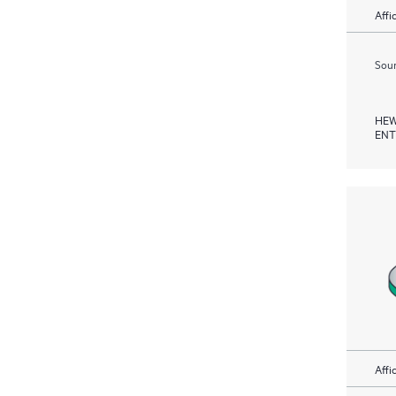
Affi
Soum
HEW
ENT
Affi