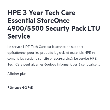
HPE 3 Year Tech Care
Essential StoreOnce
4900/5500 Securty Pack LTU
Service
Le service HPE Tech Care est le service de support
opérationnel pour les produits logiciels et matériels HPE (y
compris les versions sur site et as-a-service). Le service HPE
Tech Care peut aider les équipes informatiques à se focaliser
sur le développement de leur activité en leur permettant de
Afficher plus
chercher proactivement de meilleures méthodes de travail,
plutôt que de gérer les problèmes en mode réactif.
Référence
HX6F4E
Le service HPE Tech Care établit un accès direct à des
spécialistes produit et fournit des conseils techniques généraux,
qui aideront les Clients à réduire les risques et à trouver des