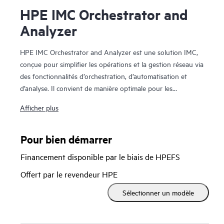
HPE IMC Orchestrator and
Analyzer
HPE IMC Orchestrator and Analyzer est une solution IMC,
conçue pour simplifier les opérations et la gestion réseau via
des fonctionnalités d’orchestration, d’automatisation et
d’analyse. Il convient de manière optimale pour les
environnements qui doivent s’adapter rapidement en raison
Afficher plus
de la croissance exponentielle du trafic provenant des
applications cloud, mobiles, Big Data et l’IoT.
Pour bien démarrer
HPE IMC Orchestrator and Analyzer accélère la prestation
Financement disponible par le biais de HPEFS
de services et améliore l'efficacité opérationnelle grâce à ses
fonctionnalités de déploiement automatisé pour le réseau
Offert par le revendeur HPE
sous-couche et superposé, le provisionnement de services
Sélectionner un modèle
pour les services L2/L3 VXLAN, le provisionnement
mutualisé et les informations sur les performances des
applications avec la télémétrie des applications. Cette