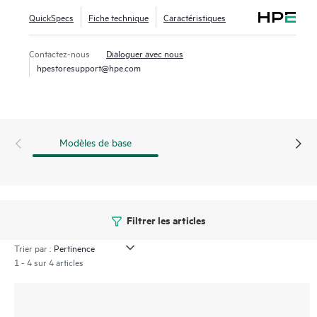
solution fournit également des fonctionnalités d’analyse et
QuickSpecs
Fiche technique
Caractéristiques
d’IA pour offrir une vue holistique de l’intégrité du réseau
pour une résolution des incidents et une résolution des
Contactez-nous
Dialoguer avec nous
problèmes plus rapides.
hpestoresupport@hpe.com
Modèles de base
Filtrer les articles
Trier par :
1 - 4 sur 4 articles