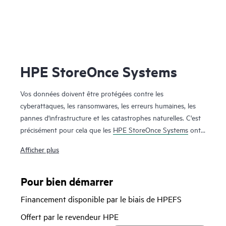
HPE StoreOnce Systems
Vos données doivent être protégées contre les
cyberattaques, les ransomwares, les erreurs humaines, les
pannes d'infrastructure et les catastrophes naturelles. C'est
précisément pour cela que les
HPE StoreOnce Systems
ont
été conçus : offrir des solutions de protection des données
Afficher plus
pour les environnements sur site et cloud. Les HPE
StoreOnce Systems offrent des options de sauvegarde
haute vitesse et de copie flexibles pour créer des points de
Pour bien démarrer
restauration robustes qui vous permettent de restaurer vos
Financement disponible par le biais de HPEFS
données rapidement et efficacement lorsque vous en avez
besoin. L'utilisation de la technologie de déduplication
Offert par le revendeur HPE