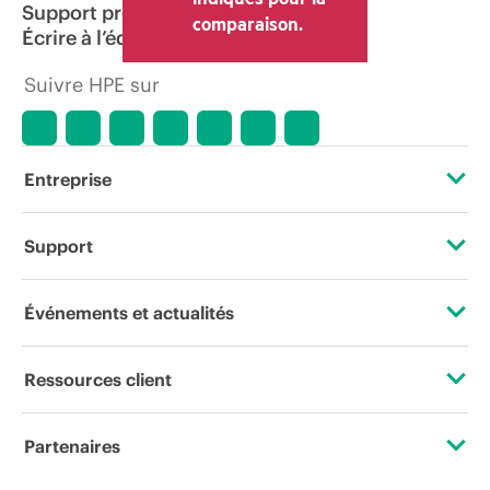
Support produit
comparaison.
Écrire à l’équipe commerciale
Suivre HPE sur
Entreprise
À propos de HPE
Support
Accessibilité
Services d’assistance opérationnelle (OSS)
Événements et actualités
Carrières
Retour et recyclage de produits
Événements
Ressources client
Responsabilité d’entreprise
Support produit
HPE Discover
Nous contacter
HPE Labs
Partenaires
Logiciels et pilotes
Événements locaux
Formation