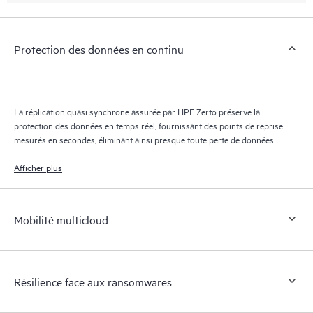
Protection des données en continu
La réplication quasi synchrone assurée par HPE Zerto préserve la
protection des données en temps réel, fournissant des points de reprise
mesurés en secondes, éliminant ainsi presque toute perte de données.
Le journal de reprise HPE Zerto conserve des milliers de points de
reprise pendant 30 jours maximum, offrant une reprise granulaire et
Afficher plus
flexible.
Mobilité multicloud
Résilience face aux ransomwares