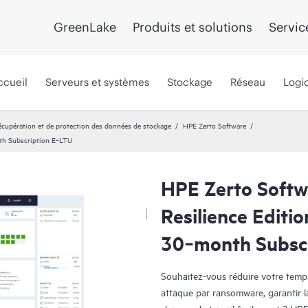
GreenLake
Produits et solutions
Servic
ccueil
Serveurs et systèmes
Stockage
Réseau
Logic
récupération et de protection des données de stockage
HPE Zerto Software
th Subscription E‑LTU
HPE Zerto Soft
Resilience Editi
30‑month Subsc
Souhaitez-vous réduire votre temps 
attaque par ransomware, garantir l