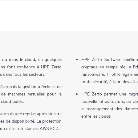
e ou dans le cloud, en quelques
HPE Zerto Software améliore 
tions font confiance à HPE Zerto
cryptage en temps réel, à l'
s dans tous les secteurs.
ransomware. Il offre égalem
toute sécurité, à l'abri des att
sormais la gestion à l'échelle de
 de machines virtuelles pour la
HPE Zerto permet une migrat
 cloud public.
nouvelle infrastructure, un clo
le regroupement des datacent
rmais une reprise après sinistre
entre les clouds.
s de disponibilité. La protection
d'un millier d'instances AWS EC2.