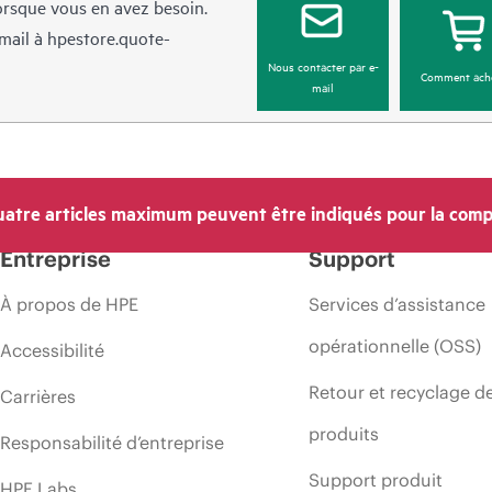
lorsque vous en avez besoin.
mail à
hpestore.quote-
Nous contacter par e-
Comment ach
mail
atre articles maximum peuvent être indiqués pour la comp
Entreprise
Support
À propos de HPE
Services d’assistance
opérationnelle (OSS)
Accessibilité
Retour et recyclage d
Carrières
produits
Responsabilité d’entreprise
Support produit
HPE Labs