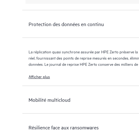
Protection des données en continu
La réplication quasi synchrone assurée par HPE Zerto préserve la
réel, fournissant des points de reprise mesurés en secondes, élimi
données. Le journal de reprise HPE Zerto conserve des milliers de
jours maximum, offrant une reprise granulaire et flexible.
Afficher plus
Mobilité multicloud
Résilience face aux ransomwares