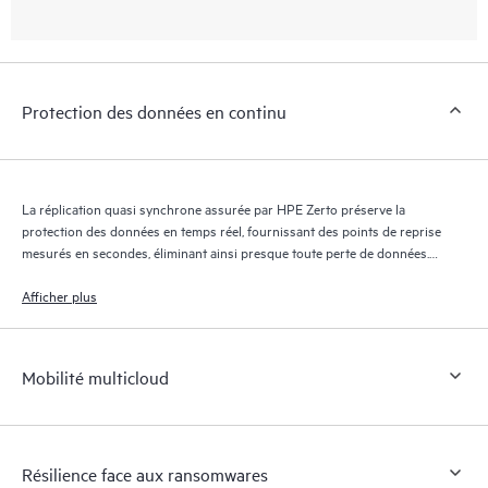
Protection des données en continu
La réplication quasi synchrone assurée par HPE Zerto préserve la
protection des données en temps réel, fournissant des points de reprise
mesurés en secondes, éliminant ainsi presque toute perte de données.
Le journal de reprise HPE Zerto conserve des milliers de points de
reprise pendant 30 jours maximum, offrant une reprise granulaire et
Afficher plus
flexible.
Mobilité multicloud
Résilience face aux ransomwares