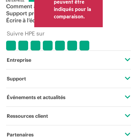
peuvent être
Comment acheter
indiqués pour la
Support produit
comparaison.
Écrire à l’équipe commerciale
Suivre HPE sur
Entreprise
À propos de HPE
Support
Accessibilité
Services d’assistance opérationnelle (OSS)
Événements et actualités
Carrières
Retour et recyclage de produits
Événements
Ressources client
Responsabilité d’entreprise
Support produit
HPE Discover
Nous contacter
HPE Labs
Partenaires