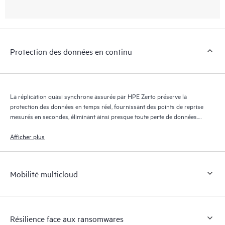
Protection des données en continu
La réplication quasi synchrone assurée par HPE Zerto préserve la
protection des données en temps réel, fournissant des points de reprise
mesurés en secondes, éliminant ainsi presque toute perte de données.
Le journal de reprise HPE Zerto conserve des milliers de points de
reprise pendant 30 jours maximum, offrant une reprise granulaire et
Afficher plus
flexible.
Mobilité multicloud
Résilience face aux ransomwares