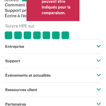
peuvent être
Comment acheter
indiqués pour la
Support produit
comparaison.
Écrire à l’équipe commerciale
Suivre HPE sur
Entreprise
À propos de HPE
Support
Accessibilité
Services d’assistance opérationnelle (OSS)
Événements et actualités
Carrières
Retour et recyclage de produits
Événements
Ressources client
Responsabilité d’entreprise
Support produit
HPE Discover
Nous contacter
HPE Labs
Partenaires