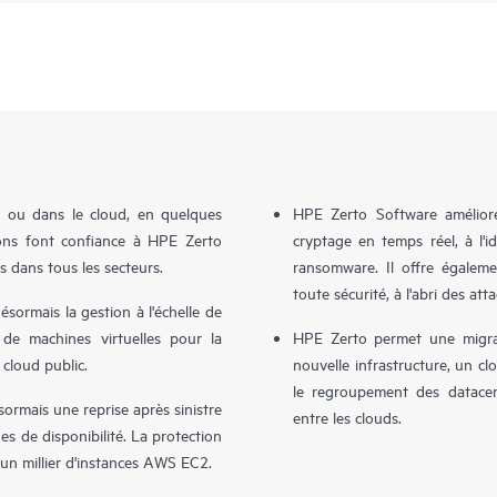
e ou dans le cloud, en quelques
HPE Zerto Software améliore 
tions font confiance à HPE Zerto
cryptage en temps réel, à l'
s dans tous les secteurs.
ransomware. Il offre égalem
toute sécurité, à l'abri des att
sormais la gestion à l'échelle de
 de machines virtuelles pour la
HPE Zerto permet une migrat
 cloud public.
nouvelle infrastructure, un clo
le regroupement des datacent
rmais une reprise après sinistre
entre les clouds.
s de disponibilité. La protection
d'un millier d'instances AWS EC2.