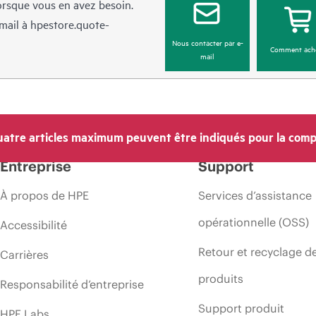
lorsque vous en avez besoin.
mail à
hpestore.quote-
Nous contacter par e-
Comment ach
mail
atre articles maximum peuvent être indiqués pour la comp
Entreprise
Support
À propos de HPE
Services d’assistance
opérationnelle (OSS)
Accessibilité
Retour et recyclage d
Carrières
produits
Responsabilité d’entreprise
Support produit
HPE Labs