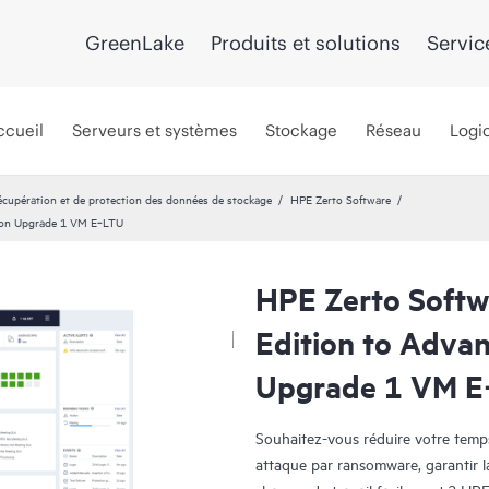
GreenLake
Produits et solutions
Servic
ccueil
Serveurs et systèmes
Stockage
Réseau
Logic
récupération et de protection des données de stockage
HPE Zerto Software
tion Upgrade 1 VM E‑LTU
HPE Zerto Softw
Edition to Advan
Upgrade 1 VM E
Souhaitez-vous réduire votre temps 
attaque par ransomware, garantir l