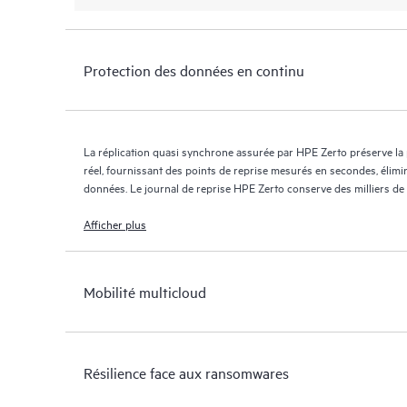
Protection des données en continu
La réplication quasi synchrone assurée par HPE Zerto préserve la
réel, fournissant des points de reprise mesurés en secondes, élimi
données. Le journal de reprise HPE Zerto conserve des milliers de
jours maximum, offrant une reprise granulaire et flexible.
Afficher plus
Mobilité multicloud
Résilience face aux ransomwares