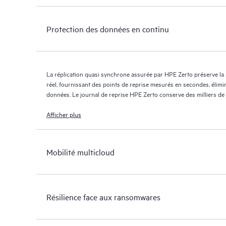
Protection des données en continu
La réplication quasi synchrone assurée par HPE Zerto préserve la
réel, fournissant des points de reprise mesurés en secondes, élimi
données. Le journal de reprise HPE Zerto conserve des milliers de
jours maximum, offrant une reprise granulaire et flexible.
Afficher plus
Mobilité multicloud
Résilience face aux ransomwares