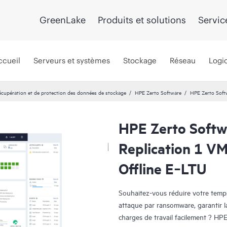
GreenLake
Produits et solutions
Servic
ccueil
Serveurs et systèmes
Stockage
Réseau
Logic
récupération et de protection des données de stockage
HPE Zerto Software
HPE Zerto Soft
HPE Zerto Softw
Replication 1 VM
Offline E‑LTU
Souhaitez-vous réduire votre temps 
attaque par ransomware, garantir l
charges de travail facilement ? HPE