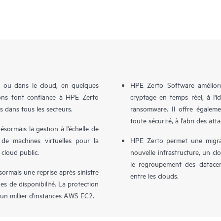
e ou dans le cloud, en quelques
HPE Zerto Software améliore 
tions font confiance à HPE Zerto
cryptage en temps réel, à l'
s dans tous les secteurs.
ransomware. Il offre égalem
toute sécurité, à l'abri des att
sormais la gestion à l'échelle de
 de machines virtuelles pour la
HPE Zerto permet une migrat
 cloud public.
nouvelle infrastructure, un clo
le regroupement des datacent
rmais une reprise après sinistre
entre les clouds.
s de disponibilité. La protection
d'un millier d'instances AWS EC2.