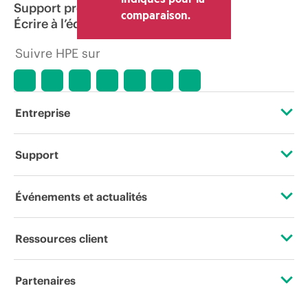
Support produit
comparaison.
Écrire à l’équipe commerciale
Suivre HPE sur
Entreprise
À propos de HPE
Support
Accessibilité
Services d’assistance opérationnelle (OSS)
Événements et actualités
Carrières
Retour et recyclage de produits
Événements
Ressources client
Responsabilité d’entreprise
Support produit
HPE Discover
Nous contacter
HPE Labs
Partenaires
Logiciels et pilotes
Événements locaux
Formation