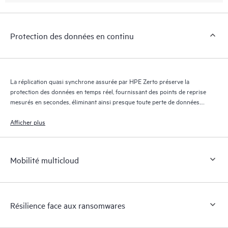
Protection des données en continu
La réplication quasi synchrone assurée par HPE Zerto préserve la
protection des données en temps réel, fournissant des points de reprise
mesurés en secondes, éliminant ainsi presque toute perte de données.
Le journal de reprise HPE Zerto conserve des milliers de points de
reprise pendant 30 jours maximum, offrant une reprise granulaire et
Afficher plus
flexible.
Mobilité multicloud
Résilience face aux ransomwares