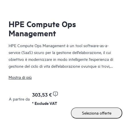
HPE Compute Ops
Management
HPE Compute Ops Management è un tool software-as-a-
service (SaaS) sicuro per la gestione dell'elaborazione, il cui
obiettivo è modernizzare in modo intelligente l'esperienza di
gestione del ciclo di vita dell'elaborazione ovunque si trovi,
dall'onboarding sicuro alla semplificazione degli aggiornamenti
Mostra di più
e della compliance, fino all'unificazione del monitoraggio e della
gestione. HPE Compute Ops Management è al servizio della
tua azienda.
303,53 €
A partire da
* Exclude VAT
Seleziona offerte