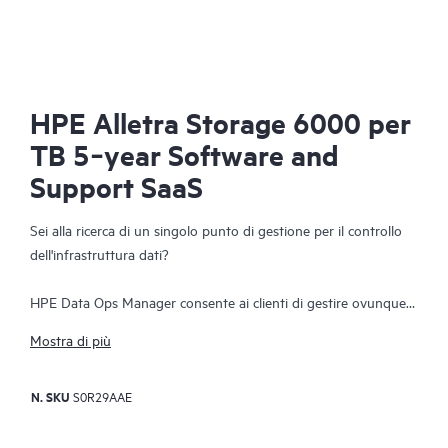
HPE Alletra Storage 6000 per
TB 5‑year Software and
Support SaaS
Sei alla ricerca di un singolo punto di gestione per il controllo
dell'infrastruttura dati?
HPE Data Ops Manager consente ai clienti di gestire ovunque il
proprio parco dispositivi, semplificando le operazioni a livello di
Mostra di più
infrastruttura con l'agilità del cloud. Garantire la gestione
unificata globale, che consente ai clienti di gestire
N. SKU
S0R29AAE
l'infrastruttura dati edge to cloud da un'unica interfaccia web.
Tutto quello di cui le organizzazioni hanno bisogno per gestire
facilmente il proprio pool di infrastrutture dati lungo l'intero