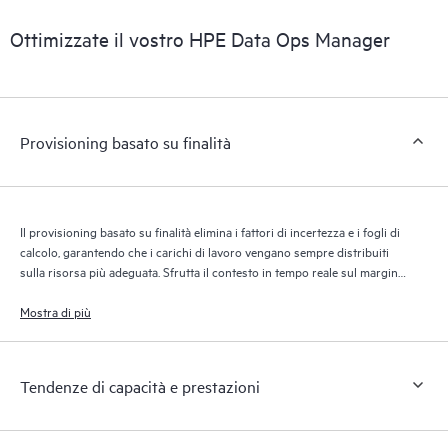
Ottimizzate il vostro HPE Data Ops Manager
Provisioning basato su finalità
Il provisioning basato su finalità elimina i fattori di incertezza e i fogli di
calcolo, garantendo che i carichi di lavoro vengano sempre distribuiti
sulla risorsa più adeguata. Sfrutta il contesto in tempo reale sul margine
di risorse e SLA specifici delle applicazioni per ottimizzare il percorso di
archiviazione dei dati, il tutto automaticamente.
Mostra di più
Tendenze di capacità e prestazioni