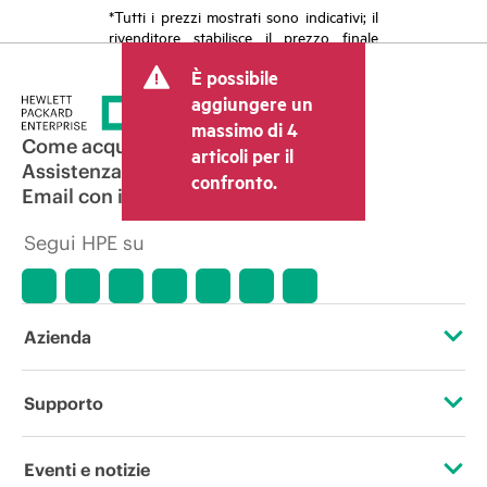
*Tutti i prezzi mostrati sono indicativi; il
rivenditore stabilisce il prezzo finale
della transazione e può includere altri
È possibile
costi, come le imposte sulla vendita/IVA
e le spese di spedizione. Il prezzo della
aggiungere un
transazione stabilito dal rivenditore può
massimo di 4
variare rispetto a quello di altri
Come acquistare
articoli per il
rivenditori e al prezzo indicativo
Assistenza per i prodotti
confronto.
mostrato. I prezzi indicativi possono
Email con il commerciale
includere offerte promozionali a tempo
limitato. HPE si riserva il diritto di
Segui HPE su
applicare adeguamenti dei prezzi in
qualsiasi momento per motivi che
comprendono, senza limitazioni,
variazioni delle condizioni del mercato,
cessazione di prodotti, disponibilità
Azienda
limitata di prodotti, termine di una
promozione ed errori negli annunci
pubblicitari.
Informazioni su HPE
Supporto
Accessibilità
Operational support services
Eventi e notizie