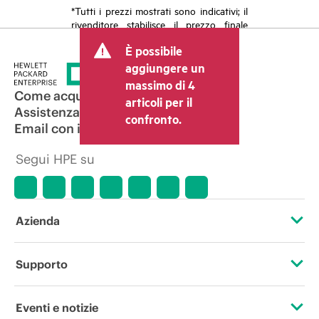
*Tutti i prezzi mostrati sono indicativi; il
rivenditore stabilisce il prezzo finale
della transazione e può includere altri
È possibile
costi, come le imposte sulla vendita/IVA
e le spese di spedizione. Il prezzo della
aggiungere un
transazione stabilito dal rivenditore può
massimo di 4
variare rispetto a quello di altri
Come acquistare
articoli per il
rivenditori e al prezzo indicativo
Assistenza per i prodotti
confronto.
mostrato. I prezzi indicativi possono
Email con il commerciale
includere offerte promozionali a tempo
limitato. HPE si riserva il diritto di
Segui HPE su
applicare adeguamenti dei prezzi in
qualsiasi momento per motivi che
comprendono, senza limitazioni,
variazioni delle condizioni del mercato,
cessazione di prodotti, disponibilità
Azienda
limitata di prodotti, termine di una
promozione ed errori negli annunci
pubblicitari.
Informazioni su HPE
Supporto
Accessibilità
Operational support services
Eventi e notizie