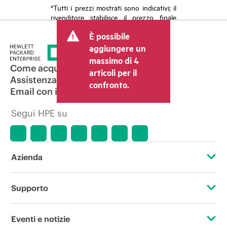
*Tutti i prezzi mostrati sono indicativi; il
rivenditore stabilisce il prezzo finale
della transazione e può includere altri
È possibile
costi, come le imposte sulla vendita/IVA
e le spese di spedizione. Il prezzo della
aggiungere un
transazione stabilito dal rivenditore può
massimo di 4
variare rispetto a quello di altri
Come acquistare
articoli per il
rivenditori e al prezzo indicativo
Assistenza per i prodotti
confronto.
mostrato. I prezzi indicativi possono
Email con il commerciale
includere offerte promozionali a tempo
limitato. HPE si riserva il diritto di
Segui HPE su
applicare adeguamenti dei prezzi in
qualsiasi momento per motivi che
comprendono, senza limitazioni,
variazioni delle condizioni del mercato,
cessazione di prodotti, disponibilità
Azienda
limitata di prodotti, termine di una
promozione ed errori negli annunci
pubblicitari.
Informazioni su HPE
Supporto
Accessibilità
Operational support services
Eventi e notizie