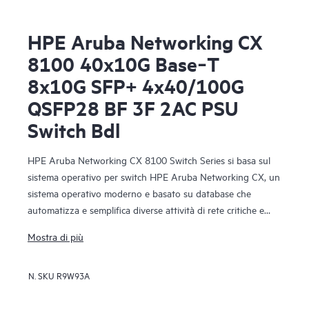
HPE Aruba Networking CX
8100 40x10G Base‑T
8x10G SFP+ 4x40/100G
QSFP28 BF 3F 2AC PSU
Switch Bdl
HPE Aruba Networking CX 8100 Switch Series si basa sul
sistema operativo per switch HPE Aruba Networking CX, un
sistema operativo moderno e basato su database che
automatizza e semplifica diverse attività di rete critiche e
complesse. Le funzionalità avanzate del sistema operativo
Mostra di più
forniscono un set esclusivo di elementi distintivi per gli
switch di campus e data center.
N. SKU
R9W93A