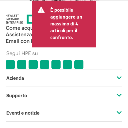
della transazione e può includere altri
È possibile
costi, come le imposte sulla vendita/IVA
e le spese di spedizione. Il prezzo della
aggiungere un
transazione stabilito dal rivenditore può
massimo di 4
variare rispetto a quello di altri
Come acquistare
articoli per il
rivenditori e al prezzo indicativo
Assistenza per i prodotti
confronto.
mostrato. I prezzi indicativi possono
Email con il commerciale
includere offerte promozionali a tempo
limitato. HPE si riserva il diritto di
Segui HPE su
applicare adeguamenti dei prezzi in
qualsiasi momento per motivi che
comprendono, senza limitazioni,
variazioni delle condizioni del mercato,
cessazione di prodotti, disponibilità
Azienda
limitata di prodotti, termine di una
promozione ed errori negli annunci
pubblicitari.
Informazioni su HPE
Supporto
Accessibilità
Operational support services
Eventi e notizie
Lavora con noi
Restituzione e riciclo dei prodotti
Eventi