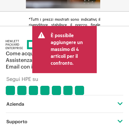
*Tutti i prezzi mostrati sono indicativi; il
rivenditore stabilisce il prezzo finale
della transazione e può includere altri
È possibile
costi, come le imposte sulla vendita/IVA
e le spese di spedizione. Il prezzo della
aggiungere un
transazione stabilito dal rivenditore può
massimo di 4
variare rispetto a quello di altri
Come acquistare
articoli per il
rivenditori e al prezzo indicativo
Assistenza per i prodotti
confronto.
mostrato. I prezzi indicativi possono
Email con il commerciale
includere offerte promozionali a tempo
limitato. HPE si riserva il diritto di
Segui HPE su
applicare adeguamenti dei prezzi in
qualsiasi momento per motivi che
comprendono, senza limitazioni,
variazioni delle condizioni del mercato,
cessazione di prodotti, disponibilità
Azienda
limitata di prodotti, termine di una
promozione ed errori negli annunci
pubblicitari.
Informazioni su HPE
Supporto