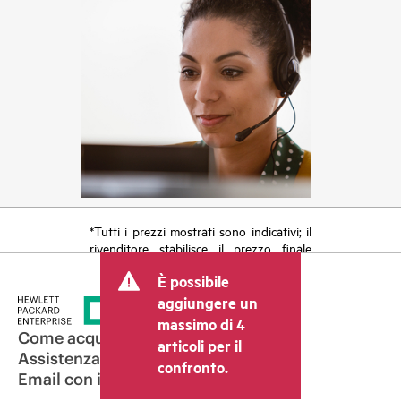
*Tutti i prezzi mostrati sono indicativi; il
rivenditore stabilisce il prezzo finale
della transazione e può includere altri
È possibile
costi, come le imposte sulla vendita/IVA
e le spese di spedizione. Il prezzo della
aggiungere un
transazione stabilito dal rivenditore può
massimo di 4
variare rispetto a quello di altri
Come acquistare
articoli per il
rivenditori e al prezzo indicativo
Assistenza per i prodotti
confronto.
mostrato. I prezzi indicativi possono
Email con il commerciale
includere offerte promozionali a tempo
limitato. HPE si riserva il diritto di