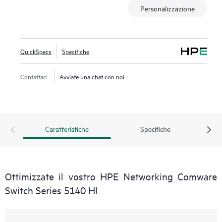
Personalizzazione
Efficient Ethernet per un maggior risparmio energetico.
Questa serie di switch include anche SmartMC senza costi
aggiuntivi e, in combinazione con Intelligent Management
Center (IMC), offre gestione della rete incorporata e
QuickSpecs
Specifiche
maggiore visibilità di rete.
Contattaci
Avviate una chat con noi
Caratteristiche
Specifiche
Ottimizzate il vostro HPE Networking Comware
Switch Series 5140 HI