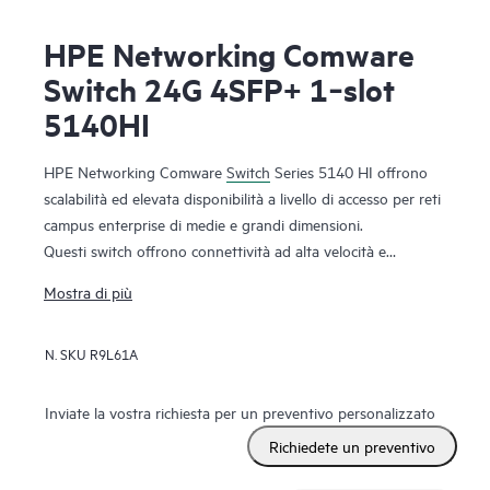
HPE Networking Comware
Switch 24G 4SFP+ 1‑slot
5140HI
HPE Networking Comware
Switch
Series 5140 HI offrono
scalabilità ed elevata disponibilità a livello di accesso per reti
campus enterprise di medie e grandi dimensioni.
Questi switch offrono connettività ad alta velocità e
flessibilità con uplink 10 GbE e porte combinate. Il supporto
Mostra di più
per moduli con componenti aggiuntivi aumenta la capacità
con ulteriori funzioni. Si tratta di uno switch a costi
N. SKU
R9L61A
estremamente contenuti, con numerose funzionalità come
DRNI e IRF per una maggiore resilienza, funzionalità
QoS
per una migliore affidabilità, iNQA per visibilità sulle
Inviate la vostra richiesta per un preventivo personalizzato
prestazioni e capacità dell'integrità della rete in tempo reale,
Richiedete un preventivo
MACsec basato su hardware per la sicurezza crittografata
end-to-end e doppi alimentatori ridondanti con Energy