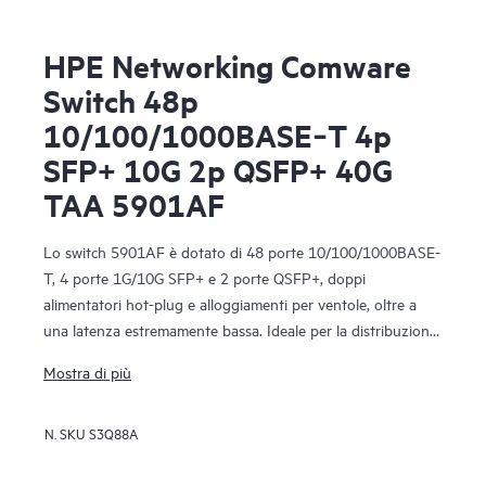
HPE Networking Comware
Switch 48p
10/100/1000BASE‑T 4p
SFP+ 10G 2p QSFP+ 40G
TAA 5901AF
Lo switch 5901AF è dotato di 48 porte 10/100/1000BASE-
T, 4 porte 1G/10G SFP+ e 2 porte QSFP+, doppi
alimentatori hot-plug e alloggiamenti per ventole, oltre a
una latenza estremamente bassa. Ideale per la distribuzione
a livello di accesso e nella rete di gestione di data center
Mostra di più
aziendali di medie e grandi dimensioni.
N. SKU
S3Q88A