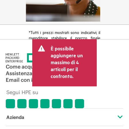
*Tutti i prezzi mostrati sono indicativi; il
rivenditore stabilisce il prezzo finale
della transazione e può includere altri
È possibile
costi, come le imposte sulla vendita/IVA
e le spese di spedizione. Il prezzo della
aggiungere un
transazione stabilito dal rivenditore può
massimo di 4
variare rispetto a quello di altri
Come acquistare
articoli per il
rivenditori e al prezzo indicativo
Assistenza per i prodotti
confronto.
mostrato. I prezzi indicativi possono
Email con il commerciale
includere offerte promozionali a tempo
limitato. HPE si riserva il diritto di
Segui HPE su
applicare adeguamenti dei prezzi in
qualsiasi momento per motivi che
comprendono, senza limitazioni,
variazioni delle condizioni del mercato,
cessazione di prodotti, disponibilità
Azienda
limitata di prodotti, termine di una
promozione ed errori negli annunci