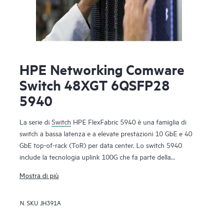
HPE Networking Comware
Switch 48XGT 6QSFP28
5940
La serie di
Switch
HPE FlexFabric 5940 è una famiglia di
switch a bassa latenza e a elevate prestazioni 10 GbE e 40
GbE top-of-rack (ToR) per data center. Lo switch 5940
include la tecnologia uplink 100G che fa parte della
soluzione per data center HPE FlexFabric ed è una parte
Mostra di più
fondamentale dell'architettura FlexNetwork.
La serie di switch 5940 è adatta ad essere implementata a
N. SKU
JH391A
livello di aggregazione o a livello di accesso del server di
data center di grandi aziende, o a livello del nucleo di