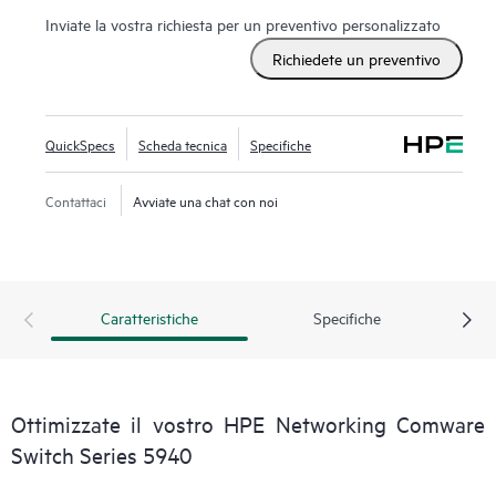
imprese di medie dimensioni. È ottimizzata per la
Inviate la vostra richiesta per un preventivo personalizzato
connettività server a elevate prestazioni, convergenza di
Richiedete un preventivo
Ethernet e traffico di storage, e ambienti virtuali.
QuickSpecs
Scheda tecnica
Specifiche
Contattaci
Avviate una chat con noi
Caratteristiche
Specifiche
Ottimizzate il vostro HPE Networking Comware
Switch Series 5940