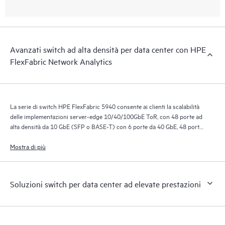
Avanzati switch ad alta densità per data center con HPE
FlexFabric Network Analytics
La serie di switch HPE FlexFabric 5940 consente ai clienti la scalabilità
delle implementazioni server-edge 10/40/100GbE ToR, con 48 porte ad
alta densità da 10 GbE (SFP o BASE-T) con 6 porte da 40 GbE, 48 porte
da 10 GbE (SFP o BASE-T) con 6 porte da 100 GbE e 32 porte da 40
GbE, fornite in un design 1RU.
Mostra di più
Soluzioni switch per data center ad elevate prestazioni