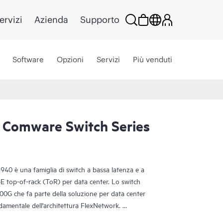
ervizi
Azienda
Supporto
Software
Opzioni
Servizi
Più venduti
 Comware Switch Series
40 è una famiglia di switch a bassa latenza e a
E top-of-rack (ToR) per data center. Lo switch
00G che fa parte della soluzione per data center
damentale dell'architettura FlexNetwork.
 essere implementata a livello di aggregazione o a