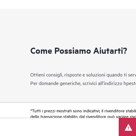
Come Possiamo Aiutarti?
Ottieni consigli, risposte e soluzioni quando ti ser
Per domande generiche, scrivici all’indirizzo
hpest
*Tutti i prezzi mostrati sono indicativi; il rivenditore stab
della transazione stabilito dal rivenditore può variare ris
limitato. HPE si riserva il diritto di applicare adeguamen
di prodotti, disponibilità limitata di prodotti, termine di 