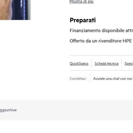
Mostra di più
livello di accesso del server di data
imprese di medie dimensioni. È otti
prestazioni, convergenza di Ethernet
Preparati
Finanziamento disponibile at
Offerto da un rivenditore HPE
QuickSpecs
Scheda tecnica
Speci
Contattaci
Avviate una chat con noi
ggiuntive