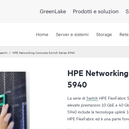
GreenLake
Prodotti e soluzion
S
Home
Server e sistemi
Storage
Rete
estiti
HPE Networking Comware Switch Series 5940
HPE Networking
5940
La serie di
Switch
HPE FlexFabric 59
elevate prestazioni 10 GbE e 40 Gb
5940 include la tecnologia uplink 1
HPE FlexFabric ed è una parte fon
La serie di switch 5940 è adatta ad