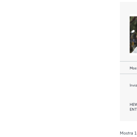
Most
Invi
HEW
ENT
Mostra 1-