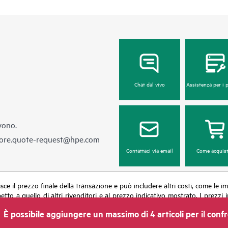
Chat dal vivo
Assistenza per i 
vono.
ore.quote-request@hpe.com
Contattaci via email
Come acquist
ilisce il prezzo finale della transazione e può includere altri costi, come le
petto a quello di altri rivenditori e al prezzo indicativo mostrato. I prez
ti dei prezzi in qualsiasi momento per motivi che comprendono, senza limit
È possibile aggiungere un massimo di 4 articoli per il conf
una promozione ed errori negli annunci pubblicitari.