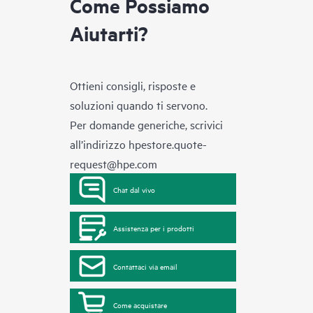
Come Possiamo
Aiutarti?
Ottieni consigli, risposte e
soluzioni quando ti servono.
Per domande generiche, scrivici
all’indirizzo
hpestore.quote-
request@hpe.com
Chat dal vivo
Assistenza per i prodotti
Contattaci via email
Come acquistare