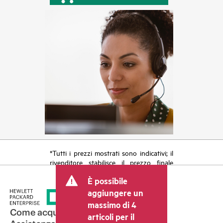
*Tutti i prezzi mostrati sono indicativi; il
rivenditore stabilisce il prezzo finale
della transazione e può includere altri
È possibile
costi, come le imposte sulla vendita/IVA
e le spese di spedizione. Il prezzo della
aggiungere un
transazione stabilito dal rivenditore può
massimo di 4
variare rispetto a quello di altri
Come acquistare
articoli per il
rivenditori e al prezzo indicativo