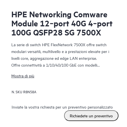
HPE Networking Comware
Module 12‑port 40G 4‑port
100G QSFP28 SG 7500X
La serie di switch HPE FlexNetwork 7500X offre switch
modulari versatili, multilivello e a prestazioni elevate per i
livelli core, aggregazione ed edge LAN enterprise.
Offre connettività a 1/10/40/100 GbE con modelli
PoE/PoE+ per soddisfare sia i requisiti esistenti che quelli
Mostra di più
futuri. La larghezza di banda di switching superiore (480
Gb/s per slot) e i servizi di routing L2/L3 supportano
N. SKU
R8N58A
ambienti mission-critical. Le reti VXLAN (Virtual Extensible
LAN) e BGP EVPN (Ethernet VPN) offrono una maggiore
scalabilità e un miglior utilizzo dei percorsi di rete disponibili.
Inviate la vostra richiesta per un preventivo personalizzato
La telemetria delle applicazioni offre capacità e utilizzo degli
Richiedete un preventivo
switch in tempo reale. Il supporto per funzionalità IPv4/IPv6
e MPLS/VPLS consente la protezione degli investimenti con