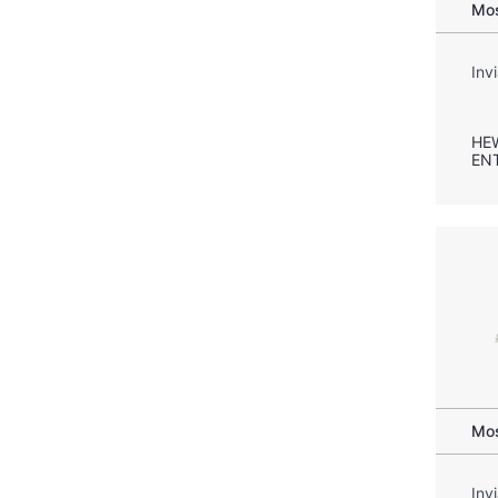
Mos
Inv
HE
EN
Mos
Inv