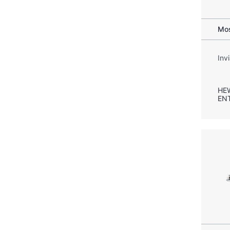
Mos
Inv
HE
EN