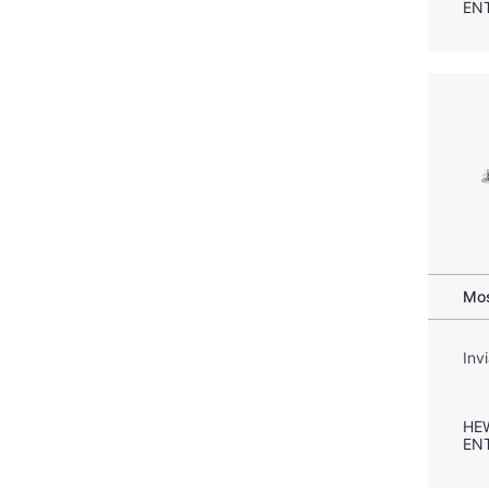
EN
Mos
Inv
HE
EN