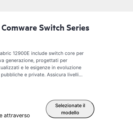
 Comware Switch Series
Fabric 12900E include switch core per
va generazione, progettati per
tualizzati e le esigenze in evoluzione
ubbliche e private. Assicura livelli
ffering, scalabilità e disponibilità, con
40 GbE, 100 GbE e 400 GbE ad alta
h include chassis a 1, 2, 4, 8 e 16 slot.
2900E, predisposto per la modalità SDN
Selezionate il
ng), supporta una serie completa di
modello
e attraverso
vanzate funzionalità di data center, per
ric scalabili e resilienti, assicurando
onali.