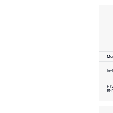
Mos
Inv
HE
EN