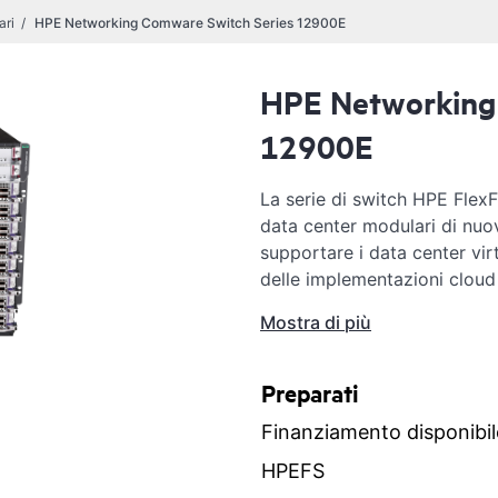
ari
HPE Networking Comware Switch Series 12900E
HPE Networking
12900E
La serie di switch HPE Flex
data center modulari di nuo
supportare i data center vir
delle implementazioni cloud p
eccezionali di prestazioni, bu
Mostra di più
connettività GbE, 10 GbE, 
densità. Questa serie di switc
Lo switch HPE FlexFabric 1
Preparati
(Software-Defined Networki
Finanziamento disponibil
funzionalità Layer 2 e 3 e a
consentire la creazione di fab
HPEFS
tempi di convergenza eccezi