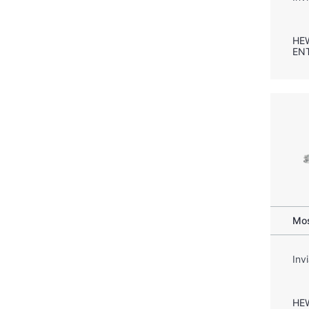
HE
EN
Mos
Inv
HE