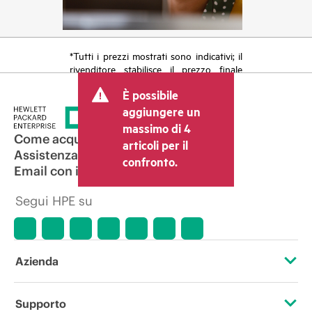
*Tutti i prezzi mostrati sono indicativi; il
rivenditore stabilisce il prezzo finale
della transazione e può includere altri
È possibile
costi, come le imposte sulla vendita/IVA
e le spese di spedizione. Il prezzo della
aggiungere un
transazione stabilito dal rivenditore può
massimo di 4
variare rispetto a quello di altri
Come acquistare
articoli per il
rivenditori e al prezzo indicativo
Assistenza per i prodotti
confronto.
mostrato. I prezzi indicativi possono
Email con il commerciale
includere offerte promozionali a tempo
limitato. HPE si riserva il diritto di
Segui HPE su
applicare adeguamenti dei prezzi in
qualsiasi momento per motivi che
comprendono, senza limitazioni,
variazioni delle condizioni del mercato,
cessazione di prodotti, disponibilità
Azienda
limitata di prodotti, termine di una
promozione ed errori negli annunci
pubblicitari.
Informazioni su HPE
Supporto