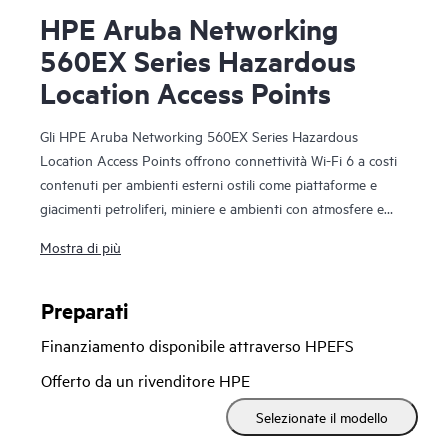
HPE Aruba Networking
560EX Series Hazardous
Location Access Points
Gli HPE Aruba Networking 560EX Series Hazardous
Location Access Points offrono connettività Wi-Fi 6 a costi
contenuti per ambienti esterni ostili come piattaforme e
giacimenti petroliferi, miniere e ambienti con atmosfere e
vapori esplosivi che richiedono soluzioni con certificazione
Mostra di più
Class 1 Division 2 o ATEX Zone 2. Con funzionalità Wi-Fi 6,
frequenze radio Bluetooth 5 e 802.15.4/Zigbee e una
velocità massima di trasmissione dati aggregata di 1,49 gb/s,
Preparati
la serie 560EX offre la velocità e l'affidabilità necessarie per
Finanziamento disponibile attraverso HPEFS
portare il Wi-Fi in ambienti difficili.
Offerto da un rivenditore HPE
Gli access point Wi-Fi 6 per esterni sono appositamente
Selezionate il modello
realizzati per ambienti difficili e possono essere rapidamente
distribuiti attraverso il provisioning zero touch (ZTP). HPE