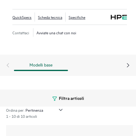
Aruba Networking Central fornisce un singolo punto di
gestione per supervisionare reti LAN, WAN e VPN cablate e
QuickSpecs
Scheda tecnica
Specifiche
wireless. La soluzione integra in modo nativo funzioni di
analisi basate sull'AI, orchestrazione e automazione end-to-
Contattaci
Avviate una chat con noi
end e sicurezza avanzata. La serie 560EX include una
garanzia a vita limitata.
Modelli base
Filtra articoli
Ordina per:
1 - 10 di 10 articoli