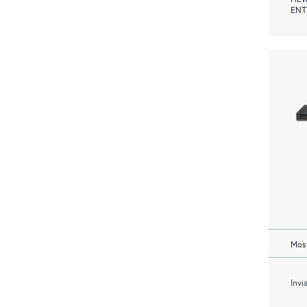
ENT
Most
Invi