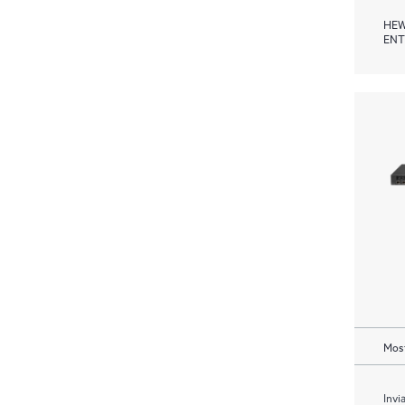
HEW
ENT
Most
Invi