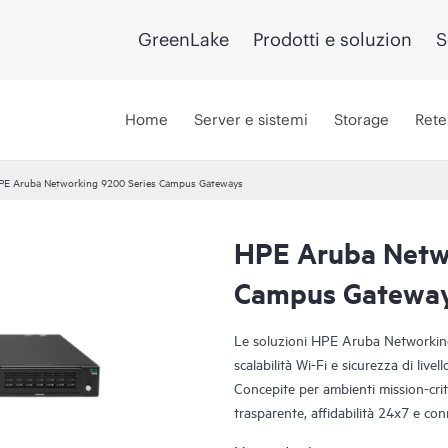
GreenLake
Prodotti e soluzion
S
Home
Server e sistemi
Storage
Rete
PE Aruba Networking 9200 Series Campus Gateways
HPE Aruba Netw
Campus Gatewa
Le soluzioni HPE Aruba Networki
scalabilità Wi-Fi e sicurezza di livel
Concepite per ambienti mission-crit
trasparente, affidabilità 24x7 e con
upgrade. Diversamente da altre app