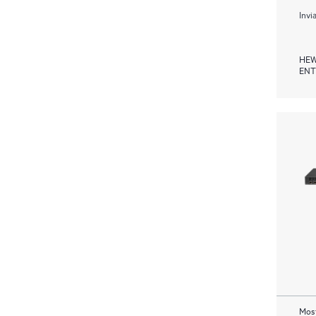
Invi
HEW
ENT
Most