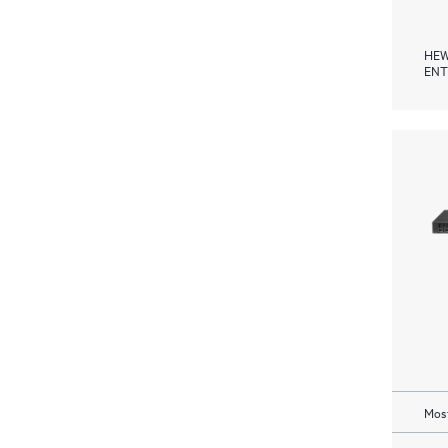
HEW
ENT
Most