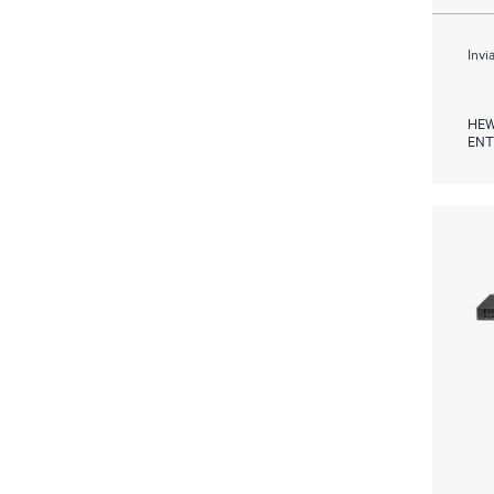
Invi
HEW
ENT