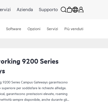
ervizi
Azienda
Supporto
Software
Opzioni
Servizi
Più venduti
orking 9200 Series
ys
ng 9200 Series Campus Gateways garantiscono
lo superiore per soddisfare le richieste all'edge.
ical, garantiscono prestazioni elevate, roaming
nettività sempre disponibile, anche durante gli
liance all'edge, le soluzioni HPE Aruba