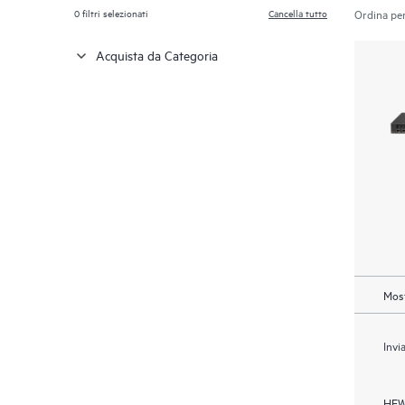
0
filtri selezionati
Cancella tutto
Ordina per
Acquista da Categoria
Most
Invi
HEW