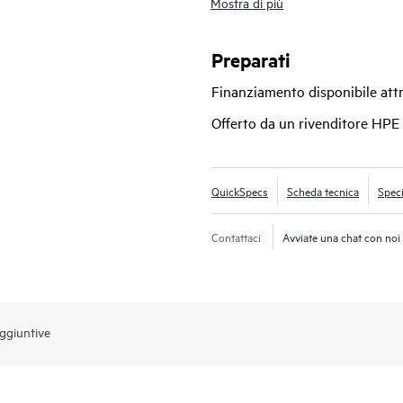
Mostra di più
Networking 9200 Series Campus Gat
rete applicando le policy in modo co
segmentazione dinamica per qualsias
Preparati
Finanziamento disponibile at
Le appliance HPE Aruba Networking 
protezione degli investimenti. Posso
Offerto da un rivenditore HPE
avanzati o distribuite come concen
sicurezza del lavoro da remoto. Le 
licenze di upgrade del software, 
QuickSpecs
Scheda tecnica
Speci
Contattaci
Avviate una chat con noi
ggiuntive