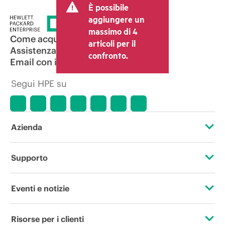
È possibile
costi, come le imposte sulla vendita/IVA
e le spese di spedizione. Il prezzo della
aggiungere un
transazione stabilito dal rivenditore può
massimo di 4
variare rispetto a quello di altri
Come acquistare
articoli per il
rivenditori e al prezzo indicativo
Assistenza per i prodotti
confronto.
mostrato. I prezzi indicativi possono
Email con il commerciale
includere offerte promozionali a tempo
limitato. HPE si riserva il diritto di
Segui HPE su
applicare adeguamenti dei prezzi in
qualsiasi momento per motivi che
comprendono, senza limitazioni,
variazioni delle condizioni del mercato,
cessazione di prodotti, disponibilità
Azienda
limitata di prodotti, termine di una
promozione ed errori negli annunci
pubblicitari.
Informazioni su HPE
Supporto
Accessibilità
Operational support services
Eventi e notizie
Lavora con noi
Restituzione e riciclo dei prodotti
Eventi
Risorse per i clienti
Responsabilità aziendale