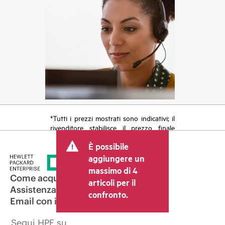
*Tutti i prezzi mostrati sono indicativi; il
rivenditore stabilisce il prezzo finale
della transazione e può includere altri
È possibile
costi, come le imposte sulla vendita/IVA
e le spese di spedizione. Il prezzo della
aggiungere un
transazione stabilito dal rivenditore può
massimo di 4
variare rispetto a quello di altri
Come acquistare
articoli per il
rivenditori e al prezzo indicativo
Assistenza per i prodotti
confronto.
mostrato. I prezzi indicativi possono
Email con il commerciale
includere offerte promozionali a tempo
limitato. HPE si riserva il diritto di
Segui HPE su
applicare adeguamenti dei prezzi in