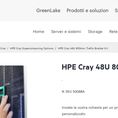
GreenLake
Prodotti e soluzion
S
Home
Server e sistemi
Storage
Rete
 Cray
HPE Cray Supercomputing Options
HPE Cray 48U 800mm Trellis Bracket Kit
HPE Cray 48U 80
.
N. SKU
S0Q88A
Inviate la vostra richiesta per un p
personalizzato