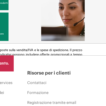
prodotti
are
 imposte sulla vendita/IVA e le spese di spedizione. Il prezzo
zi indicativi possono includere offerte promozionali a tempo
azioni, variazioni delle condizioni del mercato, cessazione
ronto.
Risorse per i clienti
ervices
Contattaci
dei
Formazione
Registrazione tramite email