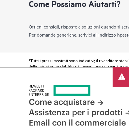
Come Possiamo Aiutarti?
Ottieni consigli, risposte e soluzioni quando ti ser
Per domande generiche, scrivici all’indirizzo
hpest
*Tutti i prezzi mostrati sono indicativi; il rivenditore stab
della transazione stabilito dal rivenditore può variare ris
limitato. HPE si riserva il diritto di applicare adeguamen
di prodotti, disponibilità limitata di prodotti, termine di 
Come acquistare
Assistenza per i prodotti
Email con il commerciale