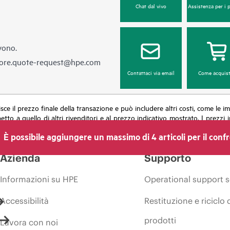
Chat dal vivo
Assistenza per i 
vono.
ore.quote-request@hpe.com
Contattaci via email
Come acquist
ilisce il prezzo finale della transazione e può includere altri costi, come le
petto a quello di altri rivenditori e al prezzo indicativo mostrato. I prez
ti dei prezzi in qualsiasi momento per motivi che comprendono, senza limit
È possibile aggiungere un massimo di 4 articoli per il conf
una promozione ed errori negli annunci pubblicitari.
Azienda
Supporto
Informazioni su HPE
Operational support s
Accessibilità
Restituzione e riciclo 
prodotti
Lavora con noi