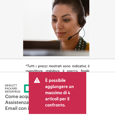
*Tutti i prezzi mostrati sono indicativi; il
rivenditore stabilisce il prezzo finale
della transazione e può includere altri
È possibile
costi, come le imposte sulla vendita/IVA
e le spese di spedizione. Il prezzo della
aggiungere un
transazione stabilito dal rivenditore può
massimo di 4
variare rispetto a quello di altri
Come acquistare
articoli per il
rivenditori e al prezzo indicativo
Assistenza per i prodotti
confronto.
mostrato. I prezzi indicativi possono
Email con il commerciale
includere offerte promozionali a tempo
limitato. HPE si riserva il diritto di