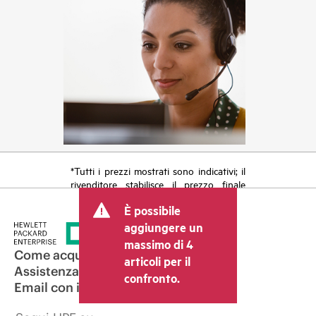
*Tutti i prezzi mostrati sono indicativi; il
rivenditore stabilisce il prezzo finale
della transazione e può includere altri
È possibile
costi, come le imposte sulla vendita/IVA
e le spese di spedizione. Il prezzo della
aggiungere un
transazione stabilito dal rivenditore può
massimo di 4
variare rispetto a quello di altri
Come acquistare
articoli per il
rivenditori e al prezzo indicativo
Assistenza per i prodotti
confronto.
mostrato. I prezzi indicativi possono
Email con il commerciale
includere offerte promozionali a tempo
limitato. HPE si riserva il diritto di