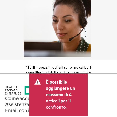
*Tutti i prezzi mostrati sono indicativi; il
rivenditore stabilisce il prezzo finale
della transazione e può includere altri
È possibile
costi, come le imposte sulla vendita/IVA
e le spese di spedizione. Il prezzo della
aggiungere un
transazione stabilito dal rivenditore può
massimo di 4
variare rispetto a quello di altri
Come acquistare
articoli per il
rivenditori e al prezzo indicativo
Assistenza per i prodotti
confronto.
mostrato. I prezzi indicativi possono
Email con il commerciale
includere offerte promozionali a tempo
limitato. HPE si riserva il diritto di