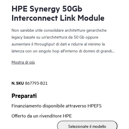
HPE Synergy 50Gb
Interconnect Link Module
Non sarebbe utile consolidare architetture gerarchiche
legacy basate su un'architettura da 50 Gb oppure
aumentare il throughput di dati e ridurre al minimo la
latenza con un singolo hop all’interno di domini di grandi
dimensioni di macchine virtuali o moduli di elaborazione?
Mostra di più
Il modulo di interconnessione Link HPE Synergy da 50 Gb
di HPE Synergy Composable Fabric estende la connettività
N. SKU
867793-B21
del frame secondario al frame principale. Basato su un rack-
scale design disaggregato, utilizza un'architettura
Preparati
principale/secondaria per consolidare le connessioni di rete
Finanziamento disponibile attraverso HPEFS
del data center, ridurre l'hardware e scalare la larghezza di
banda della rete tra più frame HPE Synergy.
Offerto da un rivenditore HPE
Selezionate il modello
Il modulo principale contiene funzionalità di rete intelligenti