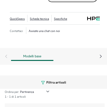
che estendono la connettività ai frame dotati di moduli
secondari. In questo modo viene ridotto il numero di switch
top-of-rack con un notevole abbassamento dei costi. La
QuickSpecs
Scheda tecnica
Specifiche
riduzione dei componenti semplifica la gestione della
struttura su vasta scala, impiegando meno porte al livello di
Contattaci
Avviate una chat con noi
aggregazione del data center.
Modelli base
Filtra articoli
Ordina per:
1 - 1 di 1 articoli