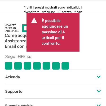
*Tutti i prezzi mostrati sono indicativi; il
rivenditore stabilisce il prezzo finale
della transazione e può includere altri
È possibile
costi, come le imposte sulla vendita/IVA
e le spese di spedizione. Il prezzo della
aggiungere un
transazione stabilito dal rivenditore può
massimo di 4
variare rispetto a quello di altri
Come acquistare
articoli per il
rivenditori e al prezzo indicativo
Assistenza per i prodotti
confronto.
mostrato. I prezzi indicativi possono
Email con il commerciale
includere offerte promozionali a tempo
limitato. HPE si riserva il diritto di
Segui HPE su
applicare adeguamenti dei prezzi in
qualsiasi momento per motivi che
comprendono, senza limitazioni,
variazioni delle condizioni del mercato,
cessazione di prodotti, disponibilità
Azienda
limitata di prodotti, termine di una
promozione ed errori negli annunci
pubblicitari.
Informazioni su HPE
Supporto
Accessibilità
Operational support services
Eventi e notizie