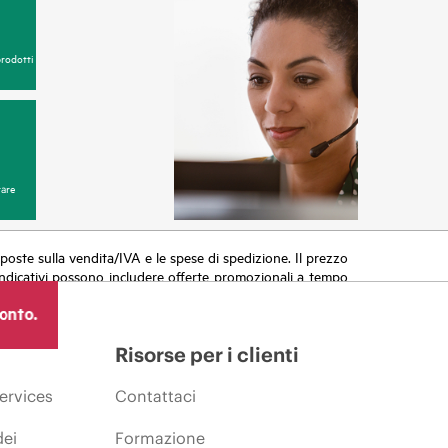
prodotti
are
 imposte sulla vendita/IVA e le spese di spedizione. Il prezzo
zi indicativi possono includere offerte promozionali a tempo
azioni, variazioni delle condizioni del mercato, cessazione
ronto.
Risorse per i clienti
ervices
Contattaci
dei
Formazione