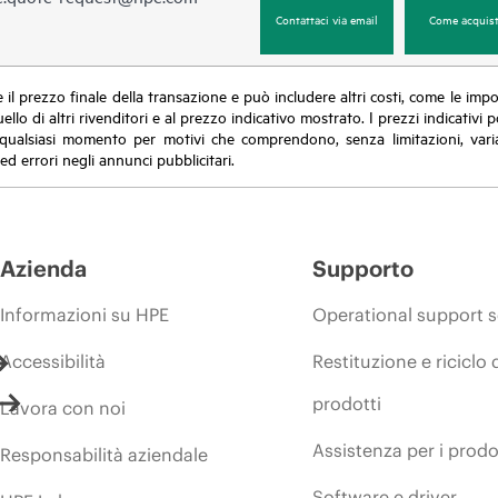
Contattaci via email
Come acquist
sce il prezzo finale della transazione e può includere altri costi, come le im
uello di altri rivenditori e al prezzo indicativo mostrato. I prezzi indicati
in qualsiasi momento per motivi che comprendono, senza limitazioni, varia
ed errori negli annunci pubblicitari.
Azienda
Supporto
Informazioni su HPE
Operational support s
Accessibilità
Restituzione e riciclo 
prodotti
Lavora con noi
Assistenza per i prodo
Responsabilità aziendale
Software e driver