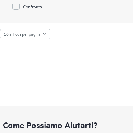
qualsiasi unità. Il controller Smart Array P408e-p SR Gen10 è
perfetto per ottimizzare le prestazioni supportando nel
Confronta
contempo livelli RAID avanzati con cache scrittura su supporto
Flash da 4 GB (FBWC). Questo controller occupa uno slot di
espansione PCIe.
I controller Gen10 sono supportati dalla batteria HPE Smart
Storage. La batteria HPE Smart Storage supporta più
dispositivi e viene venduta separatamente.
Come Possiamo Aiutarti?