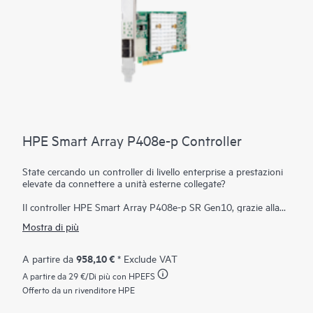
HPE Smart Array P408e-p Controller
State cercando un controller di livello enterprise a prestazioni
elevate da connettere a unità esterne collegate?
Il controller HPE Smart Array P408e-p SR Gen10, grazie alla
capacità di supporto di 12 Gb/s SAS e PCIe 3.0, fornisce
Mostra di più
prestazioni di storage di classe enterprise, affidabilità, sicurezza
ed efficienza, necessarie per soddisfare le vostre esigenze di
storage dati in continua evoluzione. Questo controller dispone
958,10 €
A partire da
* Exclude VAT
di otto lane SAS esterne, che consentono la connessione a
A partire da
29 €
/Di più con HPEFS
unità SAS o SATA in un’enclosure di disco esterna, supporta le
operazioni a modalità mista di RAID e HBA
Offerto da un rivenditore HPE
contemporaneamente e offre crittografia dei dati at-rest su