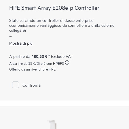
HPE Smart Array E208e-p Controller
State cercando un controller di classe enterprise
economicamente vantaggioso da connettere a unità esterne
collegate?
Il controller HPE Smart Array E208e-p Gen10 SR, grazie alla
Mostra di più
capacità di supporto di 12 Gb/s SAS e PCIe 3.0, fornisce una
soluzione di storage a basso costo con l'affidabilità di classe
enterprise, supportando RAID 0, 1, 5 e 10 e lo storage-
480,30 €
A partire da
* Exclude VAT
software-defined (SDS). Questo controller dispone di otto lane
A partire da
15 €
/Di più con HPEFS
SAS esterne, che consentono la connessione a unità SAS o
SATA in un’enclosure di disco esterna, supporta le operazioni a
Offerto da un rivenditore HPE
modalità mista di RAID e HBA contemporaneamente e offre
crittografia dei dati at-rest su qualsiasi unità. Questo controller
occupa uno slot di espansione PCIe.
Confronta