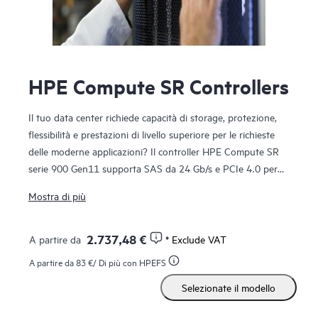
HPE Compute SR Controllers
Il tuo data center richiede capacità di storage, protezione,
flessibilità e prestazioni di livello superiore per le richieste
delle moderne applicazioni? Il controller HPE Compute SR
serie 900 Gen11 supporta SAS da 24 Gb/s e PCIe 4.0 per
migliori prestazioni, supportando al contempo livelli RAID
Mostra di più
avanzati con cache di scrittura su supporto Flash fino a 8
GB (FBWC). Questo controller a tre modalità
(SAS/SATA/NVMe) opera in modalità mista combinando
2.737,48 €
A partire da
* Exclude VAT
simultaneamente operazioni RAID e HBA, offrendo una
A partire da
83 €
/ Di più con HPEFS
maggiore flessibilità di distribuzione. Il controller HPE
Selezionate il modello
Compute SR932i-p Gen11 offre la possibilità di supportare
internamente le unità collegate, consentendo l'integrazione