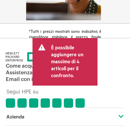
*Tutti i prezzi mostrati sono indicativi; il
rivenditore stabilisce il prezzo finale
della transazione e può includere altri
È possibile
costi, come le imposte sulla vendita/IVA
e le spese di spedizione. Il prezzo della
aggiungere un
transazione stabilito dal rivenditore può
massimo di 4
variare rispetto a quello di altri
Come acquistare
articoli per il
rivenditori e al prezzo indicativo
Assistenza per i prodotti
confronto.
mostrato. I prezzi indicativi possono
Email con il commerciale
includere offerte promozionali a tempo
limitato. HPE si riserva il diritto di
Segui HPE su
applicare adeguamenti dei prezzi in
qualsiasi momento per motivi che
comprendono, senza limitazioni,
variazioni delle condizioni del mercato,
cessazione di prodotti, disponibilità
Azienda
limitata di prodotti, termine di una
promozione ed errori negli annunci