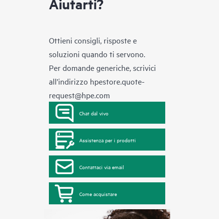
Aiutarti?
Ottieni consigli, risposte e
soluzioni quando ti servono.
Per domande generiche, scrivici
all’indirizzo
hpestore.quote-
request@hpe.com
Chat dal vivo
Assistenza per i prodotti
Contattaci via email
Come acquistare