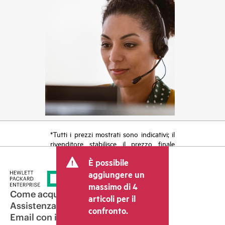
*Tutti i prezzi mostrati sono indicativi; il
rivenditore stabilisce il prezzo finale
della transazione e può includere altri
È possibile
costi, come le imposte sulla vendita/IVA
e le spese di spedizione. Il prezzo della
aggiungere un
transazione stabilito dal rivenditore può
massimo di 4
variare rispetto a quello di altri
Come acquistare
articoli per il
rivenditori e al prezzo indicativo
Assistenza per i prodotti
confronto.
mostrato. I prezzi indicativi possono
Email con il commerciale
includere offerte promozionali a tempo