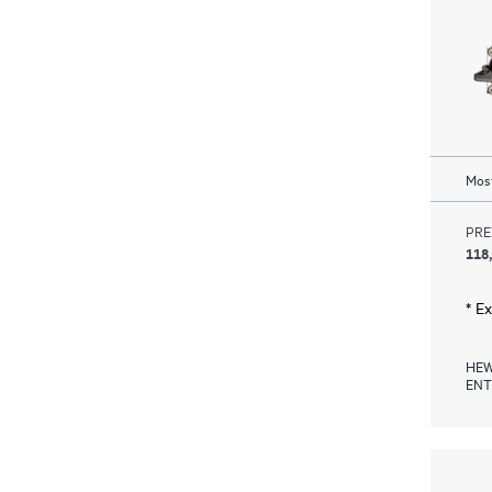
Most
PRE
118
* E
HEW
ENT