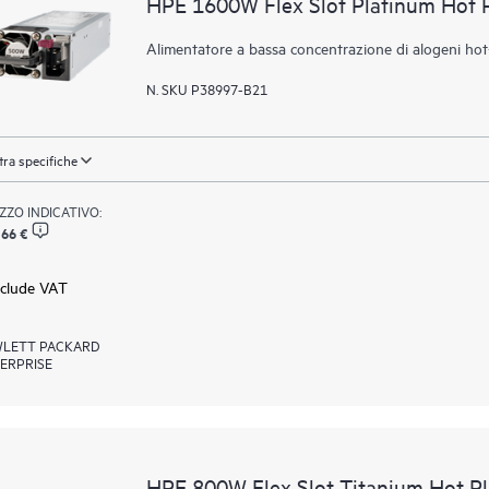
HPE 1600W Flex Slot Platinum Hot 
Alimentatore a bassa concentrazione di alogeni ho
N. SKU P38997-B21
ra specifiche
ZZO INDICATIVO:
,66 €
xclude VAT
LETT PACKARD
ERPRISE
HPE 800W Flex Slot Titanium Hot P