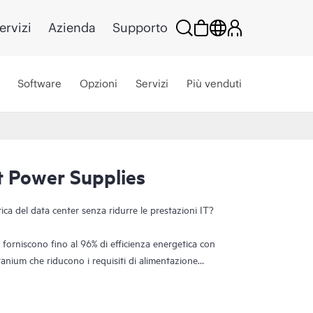
ervizi
Azienda
Supporto
Software
Opzioni
Servizi
Più venduti
t Power Supplies
ica del data center senza ridurre le prestazioni IT?
PE forniscono fino al 96% di efficienza energetica con
tanium che riducono i requisiti di alimentazione
ti nel data center, oltre a semplificare la strategia