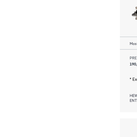
Most
PRE
190
* E
HEW
ENT