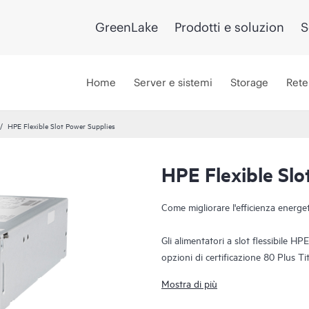
GreenLake
Prodotti e soluzion
S
Home
Server e sistemi
Storage
Rete
HPE Flexible Slot Power Supplies
HPE Flexible Slo
Come migliorare l'efficienza energet
Gli alimentatori a slot flessibile H
opzioni di certificazione 80 Plus Ti
server, gli sprechi energetici e i cos
Mostra di più
1
dei componenti di ricambio
.