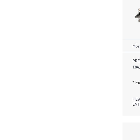
Most
PRE
184
* E
HEW
ENT