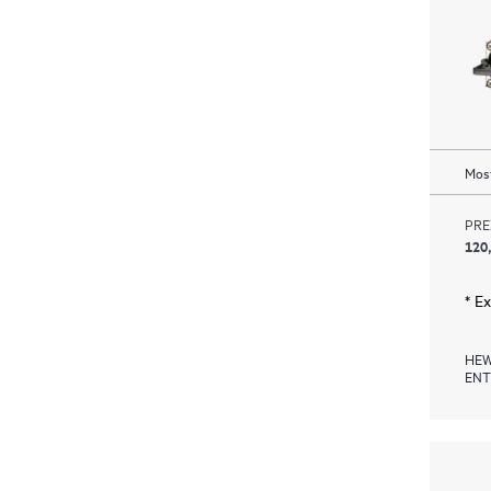
Most
PRE
120
* E
HEW
ENT