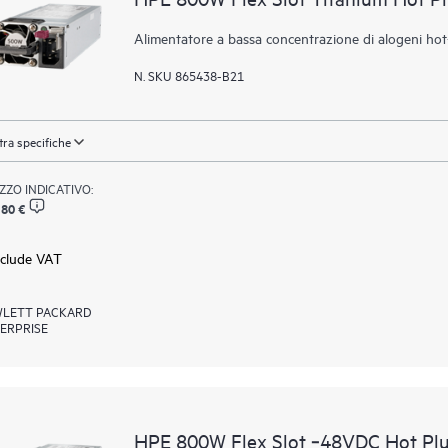
Alimentatore a bassa concentrazione di alogeni ho
N. SKU 865438-B21
ra specifiche
ZZO INDICATIVO:
,80 €
xclude VAT
LETT PACKARD
ERPRISE
HPE 800W Flex Slot ‑48VDC Hot Plu