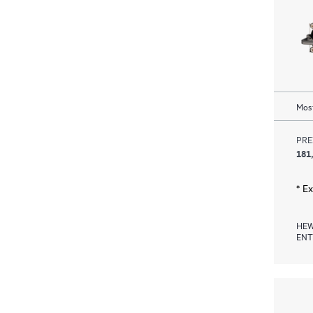
Most
PRE
181
* E
HEW
ENT