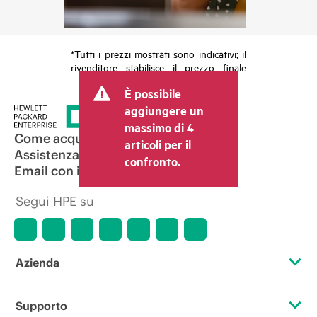
*Tutti i prezzi mostrati sono indicativi; il
rivenditore stabilisce il prezzo finale
della transazione e può includere altri
È possibile
costi, come le imposte sulla vendita/IVA
e le spese di spedizione. Il prezzo della
aggiungere un
transazione stabilito dal rivenditore può
massimo di 4
variare rispetto a quello di altri
Come acquistare
articoli per il
rivenditori e al prezzo indicativo
Assistenza per i prodotti
confronto.
mostrato. I prezzi indicativi possono
Email con il commerciale
includere offerte promozionali a tempo
limitato. HPE si riserva il diritto di
Segui HPE su
applicare adeguamenti dei prezzi in
qualsiasi momento per motivi che
comprendono, senza limitazioni,
variazioni delle condizioni del mercato,
cessazione di prodotti, disponibilità
Azienda
limitata di prodotti, termine di una
promozione ed errori negli annunci
pubblicitari.
Informazioni su HPE
Supporto