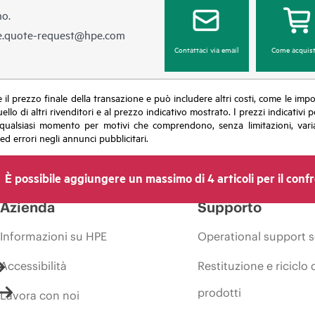
no.
e.quote-request@hpe.com
Contattaci via email
Come acquist
sce il prezzo finale della transazione e può includere altri costi, come le im
uello di altri rivenditori e al prezzo indicativo mostrato. I prezzi indicati
in qualsiasi momento per motivi che comprendono, senza limitazioni, varia
ed errori negli annunci pubblicitari.
È possibile aggiungere un massimo di 4 articoli per il conf
Azienda
Supporto
Informazioni su HPE
Operational support s
Accessibilità
Restituzione e riciclo 
prodotti
Lavora con noi